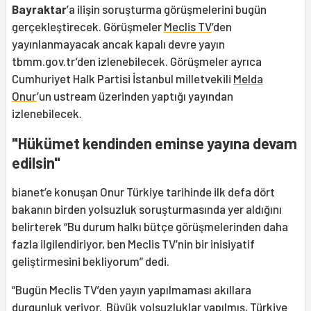
Bayraktar
’a ilişin soruşturma görüşmelerini bugün
gerçekleştirecek. Görüşmeler
Meclis TV
’den
yayınlanmayacak ancak kapalı devre yayın
tbmm.gov.tr’den izlenebilecek. Görüşmeler ayrıca
Cumhuriyet Halk Partisi İstanbul milletvekili
Melda
Onur
’un ustream üzerinden yaptığı yayından
izlenebilecek.
"Hükümet kendinden eminse yayına devam
edilsin"
bianet’e konuşan Onur Türkiye tarihinde ilk defa dört
bakanın birden yolsuzluk soruşturmasında yer aldığını
belirterek “Bu durum halkı bütçe görüşmelerinden daha
fazla ilgilendiriyor, ben Meclis TV’nin bir inisiyatif
geliştirmesini bekliyorum” dedi.
“Bugün Meclis TV’den yayın yapılmaması akıllara
durgunluk veriyor. Büyük yolsuzluklar yapılmış, Türkiye