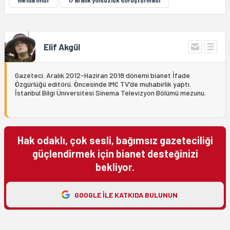
melda onur
17 aralık yolsuzluk soruşturması
Elif Akgül
Gazeteci. Aralık 2012-Haziran 2018 dönemi bianet İfade
Özgürlüğü editörü. Öncesinde IMC TV'de muhabirlik yaptı.
İstanbul Bilgi Üniversitesi Sinema Televizyon Bölümü mezunu.
Hak odaklı, çok sesli, bağımsız gazeteciliği
güçlendirmek için bianet desteğinizi
bekliyor.
GOOGLE ILE KATKIDA BULUNUN