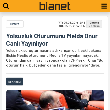
YT:
05.05.2014 12:45
Okuma
MEDYA
SG:
05.05.2014 18:17
2 dakika
Yolsuzluk Oturumunu Melda Onur
Canlı Yayınlıyor
Yolsuzluk soruşturmasına adı karışan dört eski bakana
ilişkin Meclis oturumunu Meclis TV yayınlanmayacak.
Oturumdan canlı yayın yapacak olan CHP vekili Onur "Bu
oturum halkı bütçeden daha fazla ilgilendiriyor" diyor.
Elif Akgül