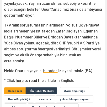
yayınlayacak. Yayının uzun olması sebebiyle kesintiler
olabileceğini belirten Onur “Amacımız biraz da ambiyansı
göstermek” diyor.
17 Aralık soruşturmasının ardından, yolsuzluk ve rüşvet
iddiaları nedeniyle istifa eden Zafer Çağlayan, Egemen
Bağış, Muammer Güler ve Erdoğan Bayraktar hakkında
Yüce Divan yolunu açacak, dörd CHP 'ye, biri AK Parti 'ye
ait beş soruşturma önergesi verilmişti. Görüşmeler yerel
seçim ve eksik önerge sebebiyle bir buçuk ay
ertelenmişti.
Melda Onur’un yayınını
buradan
izleyebilirsiniz. (EA)
* Click
here
to read the article in English.
Haber Yeri
BİA Haber Merkezi
ifade özgürlüğü
Basın Özgürlüğü
meclis tv
yolsuzluk operasyonu