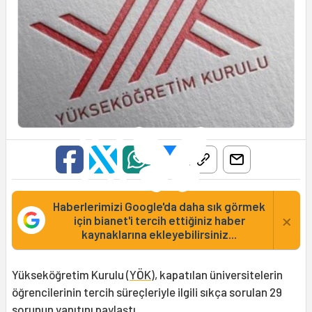
Haberlerimizi Google'da daha sık görmek
×
için bianet'i tercih ettiğiniz haber
kaynaklarına ekleyebilirsiniz...
Yükseköğretim Kurulu (
YÖK
), kapatılan üniversitelerin
öğrencilerinin tercih süreçleriyle ilgili sıkça sorulan 29
sorunun yanıtını paylaştı