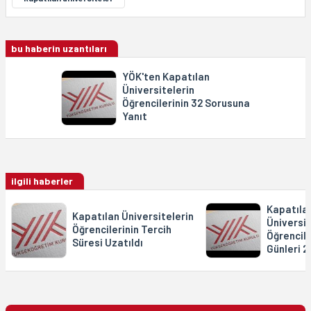
bu haberin uzantıları
YÖK'ten Kapatılan
Üniversitelerin
Öğrencilerinin 32 Sorusuna
Yanıt
ilgili haberler
Kapatıla
Kapatılan Üniversitelerin
Üniversi
Öğrencilerinin Tercih
Öğrencile
Süresi Uzatıldı
Günleri 