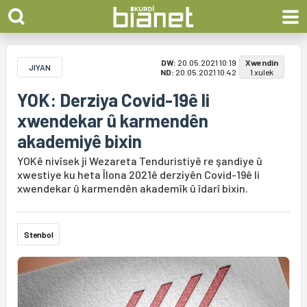
DW:
20.05.2021 10:19
Xwendin
JIYAN
ND:
20.05.2021 10:42
1 xulek
YOK: Derziya Covid-19ê li
xwendekar û karmendên
akademiyê bixin
YOKê nivîsek ji Wezareta Tenduristiyê re şandiye û
xwestiye ku heta Îlona 2021ê derziyên Covid-19ê li
xwendekar û karmendên akademîk û îdarî bixin.
Stenbol