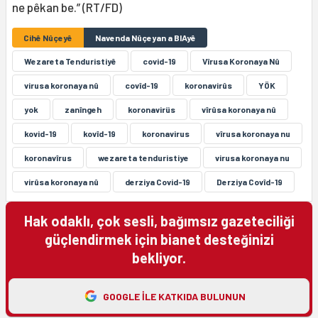
ne pêkan be.” (RT/FD)
Cihê Nûçeyê
Navenda Nûçeyan a BIAyê
Wezareta Tenduristiyê
covid-19
Vîrusa Koronaya Nû
virusa koronaya nû
covîd-19
koronavirûs
YÖK
yok
zanîngeh
koronavirüs
vîrûsa koronaya nû
kovid-19
kovîd-19
koronavirus
vîrusa koronaya nu
koronavîrus
wezareta tenduristiye
virusa koronaya nu
virûsa koronaya nû
derziya Covid-19
Derziya Covîd-19
Hak odaklı, çok sesli, bağımsız gazeteciliği
güçlendirmek için bianet desteğinizi
bekliyor.
GOOGLE ILE KATKIDA BULUNUN