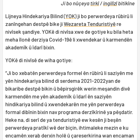
Ji bo nûçeya
tirkî
/
ingilîzî
bitikîne
Lijneya Hindekariya Bilind (
YOK
) ji bo perwerdeya rûbirû li
zanîngehan destpê bike ji
Wezareta Tenduristiyê
re
nivîsek şandiye. YOKê di nivîsa xwe de gotiye ku bila heta
meha îlonê derziya Covid-19ê li xwendekar û karmendên
akademîk û îdarî bixin.
YOKê di nivîsê de wiha gotiye:
“Ji bo xebatên perwerdeya formel ên rûbirû li saziyên me
yên hindekariya bilind di serdema 2021-2022yan de
bikaribe destpê bikin û bêpirsgirêk werin meşandin divê
karmendên me yên akademîk û îdarî ên saziyên
hindikariya bilind û xwendekarên me yên perwerdeya
formal dibînin bixin nav programa derzîkîrinê ya pêşdatir.
Heke na, di serî de ya tenduristiyê ew kesên ji beşên
perwerdeya pratîkî wê der biçin, ihtimaleke mezin e ku
encamên xerab derxin holê û çareserkirina wan encaman