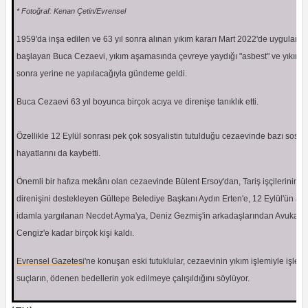
* Fotoğraf: Kenan Çetin/Evrensel
1959'da inşa edilen ve 63 yıl sonra alınan yıkım kararı Mart 2022'de uygulan
başlayan Buca Cezaevi, yıkım aşamasında çevreye yaydığı "asbest" ve yıkım
sonra yerine ne yapılacağıyla gündeme geldi.
Buca Cezaevi 63 yıl boyunca birçok acıya ve direnişe tanıklık etti.
Özellikle 12 Eylül sonrası pek çok sosyalistin tutulduğu cezaevinde bazı sosyal
hayatlarını da kaybetti.
Önemli bir hafıza mekânı olan cezaevinde Bülent Ersoy'dan, Tariş işçilerinin
direnişini destekleyen Gültepe Belediye Başkanı Aydın Erten'e, 12 Eylül'ün ar
idamla yargılanan Necdet Ayma'ya, Deniz Gezmiş'in arkadaşlarından Avukat M
Cengiz'e kadar birçok kişi kaldı.
Evrensel Gazetesi
'ne konuşan eski tutuklular, cezaevinin yıkım işlemiyle işlen
suçların, ödenen bedellerin yok edilmeye çalışıldığını söylüyor.