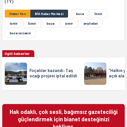
(TY)
Haber Yeri
BİA Haber Merkezi
buca
Îzmîr
Izmîr
Îzmir
buça
izmir
yeşil alan
buca cezaevi
ilgili haberler
Foçalılar kazandı: Taş
“Halkın y
ocağı projesi iptal edildi
açık alan
Hak odaklı, çok sesli, bağımsız gazeteciliği
güçlendirmek için bianet desteğinizi
bekliyor.