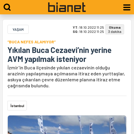
YT:
18.10.2022 11:25
Okuma
YAŞAM
SG:
18.10.2022 11:25
3 dakika
“BUCA NEFES ALAMIYOR”
Yıkılan Buca Cezaevi’nin yerine
AVM yapılmak isteniyor
İzmir’in Buca ilçesinde yıkılan cezaevinin olduğu
arazinin yapılaşmaya açılmasına itiraz eden yurttaşlar,
askıya çıkarılan çevre düzenleme planına itiraz etme
çağrısında bulundu.
İstanbul