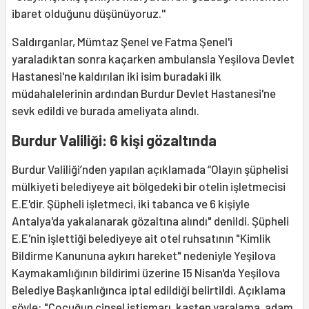
ibaret olduğunu düşünüyoruz.''
Saldırganlar, Mümtaz Şenel ve Fatma Şenel'i
yaraladıktan sonra kaçarken ambulansla Yeşilova Devlet
Hastanesi'ne kaldırılan iki isim buradaki ilk
müdahalelerinin ardından Burdur Devlet Hastanesi'ne
sevk edildi ve burada ameliyata alındı.
Burdur Valiliği: 6 kişi gözaltında
Burdur Valiliği’nden yapılan açıklamada “Olayın şüphelisi
mülkiyeti belediyeye ait bölgedeki bir otelin işletmecisi
E.E'dir. Şüpheli işletmeci, iki tabanca ve 6 kişiyle
Antalya'da yakalanarak gözaltına alındı" denildi. Şüpheli
E.E'nin işlettiği belediyeye ait otel ruhsatının "Kimlik
Bildirme Kanununa aykırı hareket" nedeniyle Yeşilova
Kaymakamlığının bildirimi üzerine 15 Nisan'da Yeşilova
Belediye Başkanlığınca iptal edildiği belirtildi. Açıklama
şöyle: "Çocuğun cinsel istismarı, kasten yaralama, adam