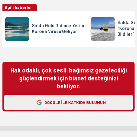
ilgili haberler
Salda Göl
Salda Gölü Gidince Yerine
"Koronav
Korona Virüsü Geliyor
Bildiler"
Hak odaklı, çok sesli, bağımsız gazeteciliği
güçlendirmek için bianet desteğinizi
bekliyor.
GOOGLE ILE KATKIDA BULUNUN