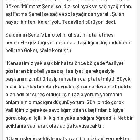
Göker, “Mümtaz Şenel sol diz, sol ayak ve sağ ayağından,
eşi Fatma Şenel ise sağ ve sol ayağından yaralı. Şu an
hayati bir tehlikeleri yok. Tedavileri sürüyor” dedi.
Saldırının Şenel'e bir otelin ruhsatını iptal etmesi
nedeniyle gözdağı verme amacı taşıdığını düşündüklerini
belirten Göker, şöyle konuştu:
''Kanaatimiz yaklaşık bir hafta önce bölgede faaliyet
gösteren bir oteli yasa dışı faaliyeti gerekçesiyle
başkanımız mühürleyip ruhsatını da iptal etmişti. Büyük
olasılıkla olay bundan kaynaklı. Şu anda devam etmekte
olan adli bir süreç olduğu için fazla yorum yapmanın
anlamının olmadığını düşünüyorum. Gün içinde gerek
Valiliğimiz gerekse savcılığımızdan ulaştırılan bilgiye
göre, olayla ilgili iki kişinin yakalandığını öğrendik. Net bir
açıklama yapılarak olay açığa kavuşacaktır.
"Olayın işleniş şekliyle mafyavari bir gözdağı vermekten