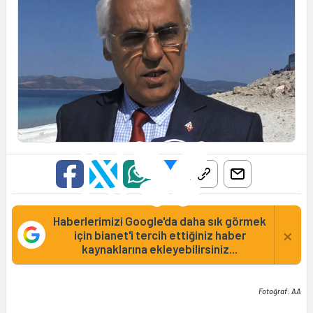
Haberlerimizi Google'da daha sık görmek
×
için bianet'i tercih ettiğiniz haber
kaynaklarına ekleyebilirsiniz...
Fotoğraf: AA