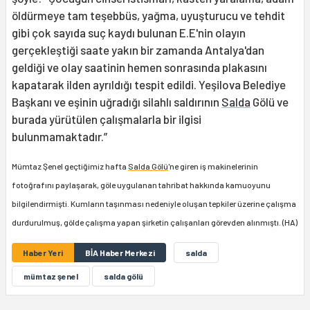
öldürmeye tam teşebbüs, yağma, uyuşturucu ve tehdit
gibi çok sayıda suç kaydı bulunan E.E'nin olayın
gerçekleştiği saate yakın bir zamanda Antalya'dan
geldiği ve olay saatinin hemen sonrasında plakasını
kapatarak ilden ayrıldığı tespit edildi. Yeşilova Belediye
Başkanı ve eşinin uğradığı silahlı saldırının
Salda
Gölü ve
burada yürütülen çalışmalarla bir ilgisi
bulunmamaktadır.”
Mümtaz Şenel geçtiğimiz hafta
Salda Gölü
'ne giren iş makinelerinin
fotoğrafını paylaşarak, göle uygulanan tahribat hakkında kamuoyunu
bilgilendirmişti. Kumların taşınması nedeniyle oluşan tepkiler üzerine çalışma
durdurulmuş, gölde çalışma yapan şirketin çalışanları görevden alınmıştı. (HA)
Haber Yeri
BİA Haber Merkezi
salda
mümtaz şenel
salda gölü