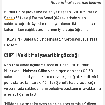
Haberin
İngilizcesi
için tıklayın
Burdur'un Yeşilova İlçe Belediye Başkanı CHP'li
Mümtaz
Şenel
(68) ve eşi Fatma Şenel (64) evlerinde silahlı
saldırıya uğradı. Ayaklarından yaralanan iki isim hastane
kaldırılırken sağlık durumlarının iyi olduğu öğrenildi.
TIKLAYIN - Salda Gölü'nde İnşaat: "Koronavirüsü Fırsat
Bildiler"
CHP'li Vekil: Mafyavari bir gözdağı
Konu hakkında açıklamalarda bulunan CHP Burdur
Milletvekili
Mehmet Göker
, saldırganların saat 04.30
sularında belediye başkanının evine geldiğini, kendilerini
polis olarak tanıtarak Mümtaz Şenel’e kapıyı açtırdığını
ve bu sırada saldırganların belediye başkanının ayaklarına
ateş açtığını anlattı.
“Müdahale etmek isteyen eşine de ateş etmişler” diyen