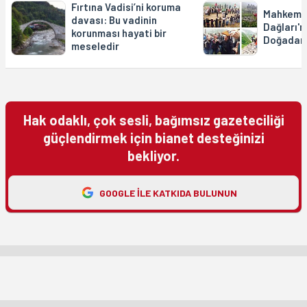
Fırtına Vadisi’ni koruma
Mahkeme
davası: Bu vadinin
Dağları'
korunması hayati bir
Doğadan 
meseledir
Hak odaklı, çok sesli, bağımsız gazeteciliği
güçlendirmek için bianet desteğinizi
bekliyor.
GOOGLE ILE KATKIDA BULUNUN