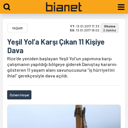
YT:
13.01.2017 17:33
Okuma
YAŞAM
SG:
13.01.2017 18:02
2 dakika
Yeşil Yol’a Karşı Çıkan 11 Kişiye
Dava
Rize'de yeniden başlayan Yeşil Yol'un yapımına karşı
çalışmanın yapıldığı bölgeye giderek Danıştay kararını
gösteren 11 yaşam alanı savunucusuna “iş hürriyetini
ihlal” gerekçesiyle dava açıldı.
Özlem Hoşer