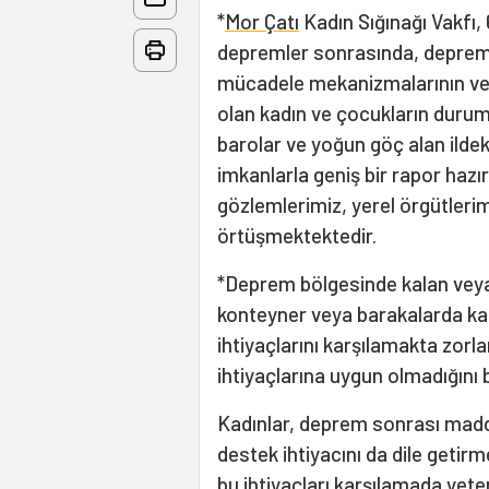
*
Mor Çatı
Kadın Sığınağı Vakfı, 
depremler sonrasında, depremde
mücadele mekanizmalarının ve ş
olan kadın ve çocukların duru
barolar ve yoğun göç alan ildeki
imkanlarla geniş bir rapor hazır
gözlemlerimiz, yerel örgütlerim
örtüşmektektedir.
*Deprem bölgesinde kalan veya 
konteyner veya barakalarda kal
ihtiyaçlarını karşılamakta zor
ihtiyaçlarına uygun olmadığını b
Kadınlar, deprem sonrası maddi
destek ihtiyacını da dile geti
bu ihtiyaçları karşılamada yeter