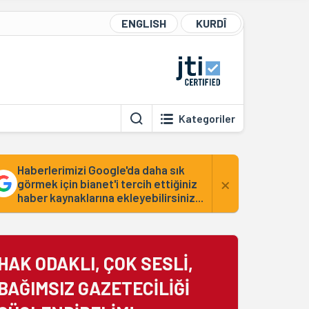
ENGLISH
KURDÎ
Kategoriler
Haberlerimizi Google'da daha sık
×
görmek için bianet'i tercih ettiğiniz
haber kaynaklarına ekleyebilirsiniz...
HAK ODAKLI, ÇOK SESLİ,
BAĞIMSIZ GAZETECİLİĞİ