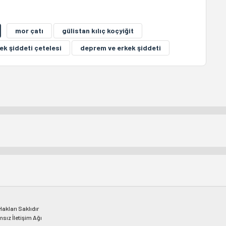
mor çatı
gülistan kılıç koçyiğit
ek şiddeti çetelesi
deprem ve erkek şiddeti
kları Saklıdır
msız İletişim Ağı