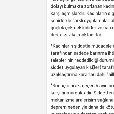
dolayı bulmakta zorlanan kadınl
karşılaşmışlardır. Kadınların sı
şehirlerde farklı uygulamalar o
güçlük çekmektedirler ve can gü
desteksiz kalmaktadırlar.
*Kadınların şiddetle mücadele e
tarafından sadece barınma ihtiy
taleplerinin reddedildiği durum
şiddet uygulayan kişi(ler) tara
uzaklaştırma kararları dahi faill
*Sonuç olarak, geçen 5 ayın ard
karşılanmamaktadır. Şiddetten 
mekanizmalara erişim sağlana
deprem nedeniyle daha da kötül
kurmaları ve şiddetten uzaklaş