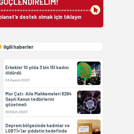
GÜÇLENDİRELİM!
bianet'e destek olmak için tıklayın
ilgili haberler
Erkekler 10 yılda 3 bin 151 kadını
öldürdü
23 Kasım 2023
Mor Çatı: Aile Mahkemeleri 6284
Sayılı Kanun tedbirlerini
gözetmeli
30 Ekim 2023
Deprem bölgesinde kadınlar ve
LGBTİ+’lar şiddetin hedefinde