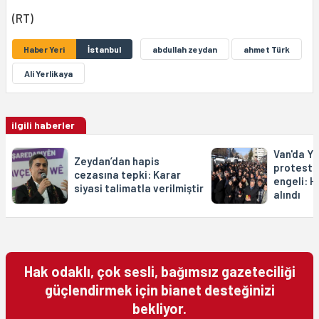
(RT)
Haber Yeri
İstanbul
abdullah zeydan
ahmet Türk
Ali Yerlikaya
ilgili haberler
Van'da Ya
Zeydan’dan hapis
protesto
cezasına tepki: Karar
engeli: H
siyasi talimatla verilmiştir
alındı
Hak odaklı, çok sesli, bağımsız gazeteciliği
güçlendirmek için bianet desteğinizi
bekliyor.