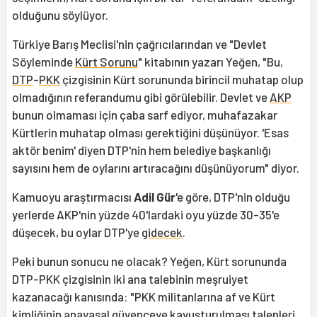
olduğunu söylüyor.
Türkiye Barış Meclisi'nin çağrıcılarından ve "Devlet
Söyleminde
Kürt Sorunu
" kitabının yazarı Yeğen, "Bu,
DTP
-
PKK
çizgisinin Kürt sorununda birincil muhatap olup
olmadığının referandumu gibi görülebilir. Devlet ve
AKP
bunun olmaması için çaba sarf ediyor, muhafazakar
Kürtlerin muhatap olması gerektiğini düşünüyor. 'Esas
aktör benim' diyen DTP'nin hem belediye başkanlığı
sayısını hem de oylarını artıracağını düşünüyorum" diyor.
Kamuoyu araştırmacısı
Adil Gür
'e göre, DTP'nin olduğu
yerlerde AKP'nin yüzde 40'lardaki oyu yüzde 30-35'e
düşecek, bu oylar DTP'ye
gidecek
.
Peki bunun sonucu ne olacak? Yeğen, Kürt sorununda
DTP-PKK çizgisinin iki ana talebinin meşruiyet
kazanacağı kanısında: "PKK militanlarına af ve Kürt
kimliğinin anayasal güvenceye kavuşturulması talepleri