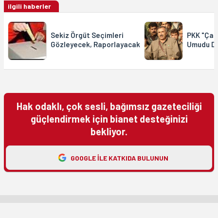
ilgili haberler
Sekiz Örgüt Seçimleri
PKK "Çat
Gözleyecek, Raporlayacak
Umudu Do
Hak odaklı, çok sesli, bağımsız gazeteciliği
güçlendirmek için bianet desteğinizi
bekliyor.
GOOGLE ILE KATKIDA BULUNUN