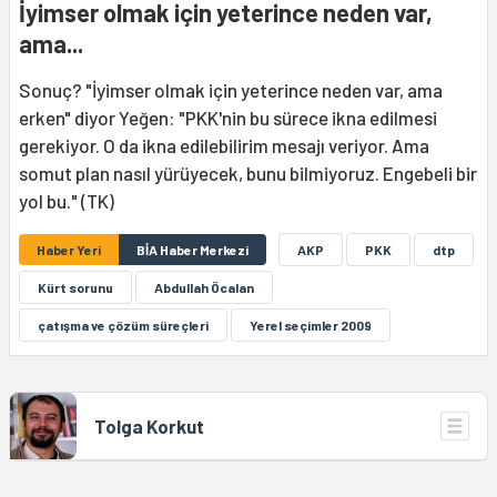
İyimser olmak için yeterince neden var,
ama...
Sonuç? "İyimser olmak için yeterince neden var, ama
erken" diyor Yeğen: "PKK'nin bu sürece ikna edilmesi
gerekiyor. O da ikna edilebilirim mesajı veriyor. Ama
somut plan nasıl yürüyecek, bunu bilmiyoruz. Engebeli bir
yol bu." (TK)
Haber Yeri
BİA Haber Merkezi
AKP
PKK
dtp
Kürt sorunu
Abdullah Öcalan
çatışma ve çözüm süreçleri
Yerel seçimler 2009
Tolga Korkut