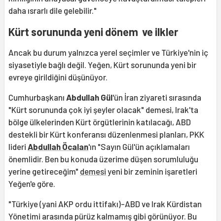
daha ısrarlı dile gelebilir."
Kürt sorununda yeni dönem ve ilkler
Ancak bu durum yalnızca yerel seçimler ve Türkiye'nin iç
siyasetiyle bağlı değil. Yeğen, Kürt sorununda yeni bir
evreye girildiğini düşünüyor.
Cumhurbaşkanı
Abdullah Gül
'ün İran ziyareti sırasında
"Kürt sorununda çok iyi şeyler olacak" demesi, Irak'ta
bölge ülkelerinden Kürt örgütlerinin katılacağı, ABD
destekli bir Kürt konferansı düzenlenmesi planları, PKK
lideri
Abdullah Öcalan
'ın "Sayın Gül'ün açıklamaları
önemlidir. Ben bu konuda üzerime düşen sorumluluğu
yerine getireceğim"
demesi
yeni bir zeminin işaretleri
Yeğen'e göre.
"Türkiye (yani AKP ordu ittifakı)-ABD ve Irak Kürdistan
Yönetimi arasında pürüz kalmamış gibi görünüyor. Bu