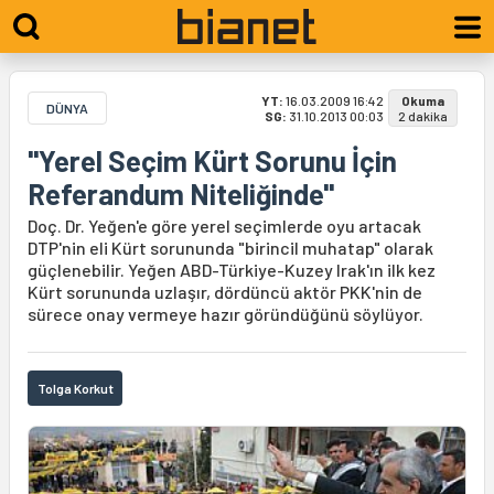
YT:
16.03.2009 16:42
Okuma
DÜNYA
SG:
31.10.2013 00:03
2 dakika
"Yerel Seçim Kürt Sorunu İçin
Referandum Niteliğinde"
Doç. Dr. Yeğen'e göre yerel seçimlerde oyu artacak
DTP'nin eli Kürt sorununda "birincil muhatap" olarak
güçlenebilir. Yeğen ABD-Türkiye-Kuzey Irak'ın ilk kez
Kürt sorununda uzlaşır, dördüncü aktör PKK'nin de
sürece onay vermeye hazır göründüğünü söylüyor.
Tolga Korkut