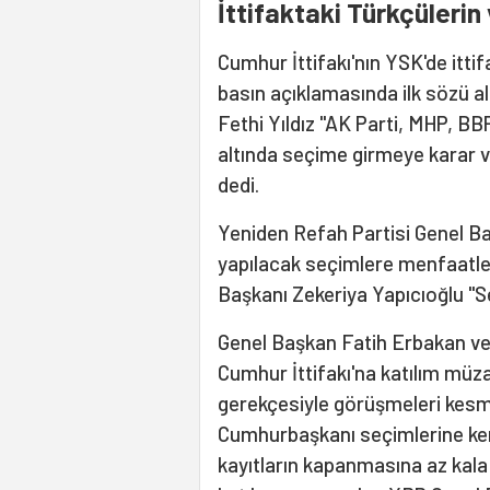
İttifaktaki Türkçülerin
Cumhur İttifakı'nın YSK'de itt
basın açıklamasında ilk sözü a
Fethi Yıldız "AK Parti, MHP, BB
altında seçime girmeye karar ver
dedi.
Yeniden Refah Partisi Genel B
yapılacak seçimlere menfaatler
Başkanı Zekeriya Yapıcıoğlu "Se
Genel Başkan Fatih Erbakan ve 
Cumhur İttifakı'na katılım mü
gerekçesiyle görüşmeleri kesmiş
Cumhurbaşkanı seçimlerine kend
kayıtların kapanmasına az kala