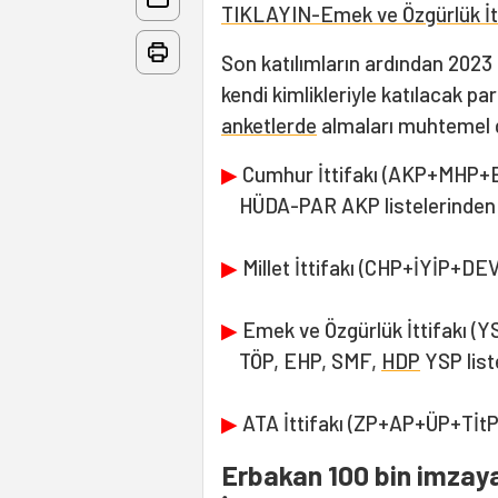
TIKLAYIN-Emek ve Özgürlük İtt
Son katılımların ardından 2023 M
kendi kimlikleriyle katılacak pa
anketlerde
almaları muhtemel g
▶
Cumhur İttifakı (AKP+MHP+
HÜDA-PAR AKP listelerinden 
▶
Millet İttifakı (CHP+İYİP+
▶
Emek ve Özgürlük İttifakı (
TÖP, EHP, SMF,
HDP
YSP list
▶
ATA İttifakı (ZP+AP+ÜP+TİtP
Erbakan 100 bin imza