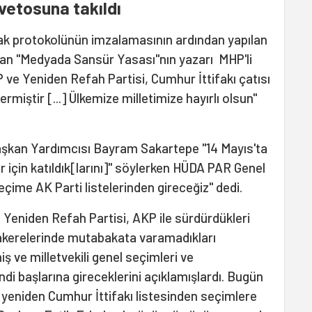
 vetosuna takıldı
ifak protokolünün imzalamasının ardından yapılan
lan "Medyada Sansür Yasası"nın yazarı MHP'li
P ve Yeniden Refah Partisi, Cumhur İttifakı çatısı
miştir [...] Ülkemize milletimize hayırlı olsun"
aşkan Yardımcısı Bayram Sakartepe "14 Mayıs'ta
 için katıldık[larını]" söylerken HÜDA PAR Genel
çime AK Parti listelerinden gireceğiz" dedi.
Yeniden Refah Partisi, AKP ile sürdürdükleri
zakerelerinde mutabakata varamadıkları
 ve milletvekili genel seçimleri ve
i başlarına gireceklerini açıklamışlardı. Bugün
 yeniden Cumhur İttifakı listesinden seçimlere