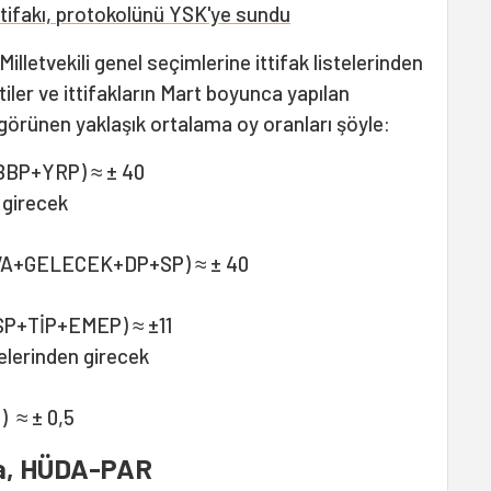
ifakı, protokolünü YSK'ye sundu
illetvekili genel seçimlerine ittifak listelerinden
rtiler ve ittifakların Mart boyunca yapılan
örünen yaklaşık ortalama oy oranları şöyle:
BBP+YRP) ≈ ± 40
girecek
DEVA+GELECEK+DP+SP) ≈ ± 40
YSP+TİP+EMEP) ≈ ±11
elerinden girecek
) ≈ ± 0,5
ya, HÜDA-PAR