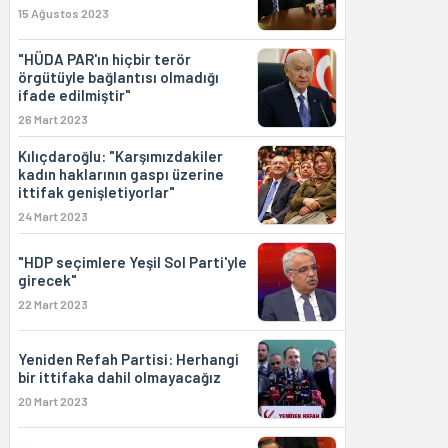
15 Ağustos 2023
"HÜDA PAR'ın hiçbir terör
örgütüyle bağlantısı olmadığı
ifade edilmiştir"
26 Mart 2023
Kılıçdaroğlu: "Karşımızdakiler
kadın haklarının gaspı üzerine
ittifak genişletiyorlar"
24 Mart 2023
"HDP seçimlere Yeşil Sol Parti'yle
girecek"
22 Mart 2023
Yeniden Refah Partisi: Herhangi
bir ittifaka dahil olmayacağız
20 Mart 2023