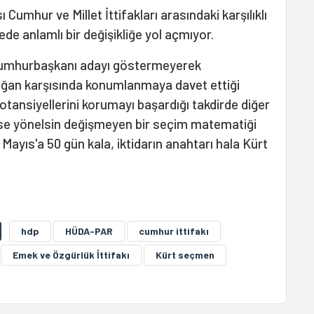
sı Cumhur ve Millet İttifakları arasındaki karşılıklı
ede anlamlı bir değişikliğe yol açmıyor.
 Cumhurbaşkanı adayı göstermeyerek
doğan karşısında konumlanmaya davet ettiği
 potansiyellerini korumayı başardığı takdirde diğer
irse yönelsin değişmeyen bir seçim matematiği
ayıs'a 50 gün kala, iktidarın anahtarı hala Kürt
hdp
HÜDA-PAR
cumhur ittifakı
Emek ve Özgürlük İttifakı
Kürt seçmen