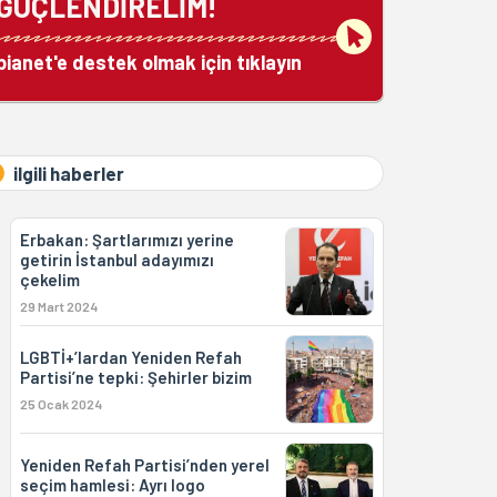
GÜÇLENDİRELİM!
bianet'e destek olmak için tıklayın
ilgili haberler
Erbakan: Şartlarımızı yerine
getirin İstanbul adayımızı
çekelim
29 Mart 2024
LGBTİ+’lardan Yeniden Refah
Partisi’ne tepki: Şehirler bizim
25 Ocak 2024
Yeniden Refah Partisi’nden yerel
seçim hamlesi: Ayrı logo