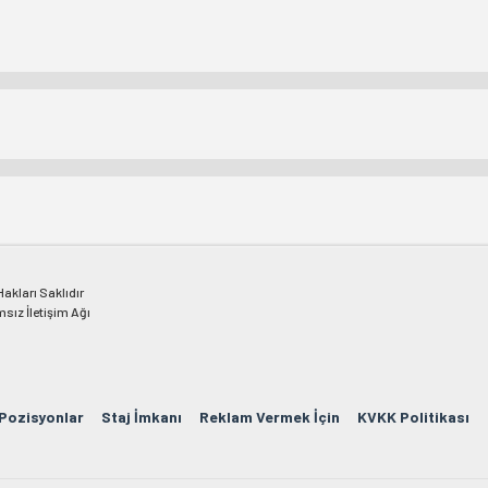
kları Saklıdır
msız İletişim Ağı
 Pozisyonlar
Staj İmkanı
Reklam Vermek İçin
KVKK Politikası