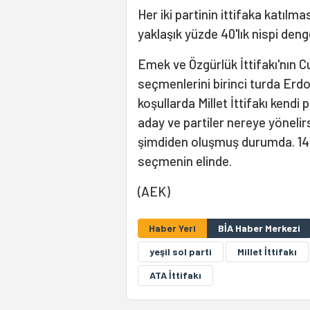
Her iki partinin ittifaka katılma
yaklaşık yüzde 40'lık nispi deng
Emek ve Özgürlük İttifakı'nın
seçmenlerini birinci turda Er
koşullarda Millet İttifakı kendi
aday ve partiler nereye yönel
şimdiden oluşmuş durumda. 14 M
seçmenin elinde.
(AEK)
Haber Yeri
BİA Haber Merkezi
yeşil sol parti
Millet İttifakı
ATA İttifakı