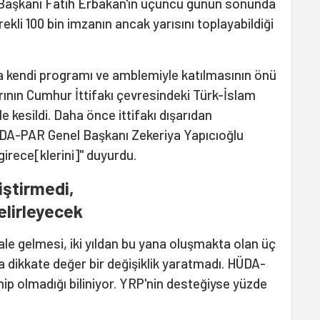
 Başkanı Fatih Erbakan'ın üçüncü günün sonunda
ekli 100 bin imzanın ancak yarısını toplayabildiği
a kendi programı ve amblemiyle katılmasının önü
rının Cumhur İttifakı çevresindeki Türk-İslam
e kesildi. Daha önce ittifakı dışarıdan
HÜDA-PAR Genel Başkanı Zekeriya Yapıcıoğlu
girece[klerini]" duyurdu.
iştirmedi,
lirleyecek
hale gelmesi, iki yıldan bu yana oluşmakta olan üç
a dikkate değer bir değişiklik yaratmadı. HÜDA-
ip olmadığı biliniyor. YRP'nin desteğiyse yüzde