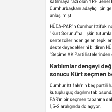
katılmaya razı olan YRP Genel
Cumhurbaşkanı adaylığı için ger
anlaşılmıştı.
HÜDA-PAR'ın Cumhur İttifakı'n
"Kürt Sorunu"na ilişkin tutumla
sentezcilerinden gelen tepkilerl
destekleyeceklerini bildiren 
"Seçime AK Parti listelerinden 
Katılımlar dengeyi değ
sonucu Kürt seçmen be
Cumhur İttifakı'nın beş partili 
kutuplu güç dağılımı tablosund
PAR'ın bir seçmen tabanına sah
1,5-2 aralığında dolaşıyor.