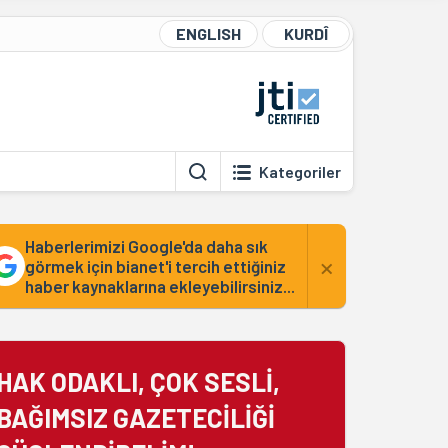
ENGLISH
KURDÎ
Kategoriler
Haberlerimizi Google'da daha sık
×
görmek için bianet'i tercih ettiğiniz
haber kaynaklarına ekleyebilirsiniz...
HAK ODAKLI, ÇOK SESLİ,
BAĞIMSIZ GAZETECİLİĞİ