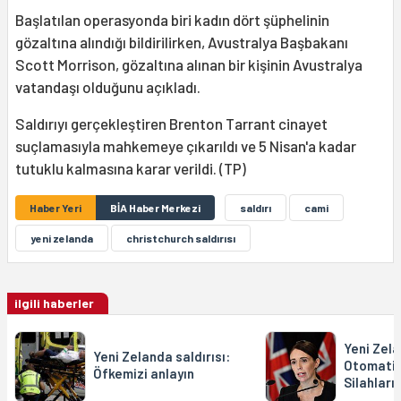
Başlatılan operasyonda biri kadın dört şüphelinin
gözaltına alındığı bildirilirken, Avustralya Başbakanı
Scott Morrison, gözaltına alınan bir kişinin Avustralya
vatandaşı olduğunu açıkladı.
Saldırıyı gerçekleştiren Brenton Tarrant cinayet
suçlamasıyla mahkemeye çıkarıldı ve 5 Nisan'a kadar
tutuklu kalmasına karar verildi. (TP)
Haber Yeri
BİA Haber Merkezi
saldırı
cami
yeni zelanda
christchurch saldırısı
ilgili haberler
Yeni Zela
Yeni Zelanda saldırısı:
Otomatik 
Öfkemizi anlayın
Silahları