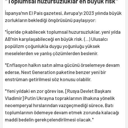
"Toplumsal huzursuzluklar en büyük risk"
İspanya'nın El País gazetesi, Avrupa'yı 2023 yılında büyük
zorlukların beklediği öngörüsünü paylaşıyor:
"İçeride çıkabilecek toplumsal huzursuzluklar, yeni yılda
AB'nin karşılaşabileceği en büyük risk. (...) Ulusalcı
popülizm çoğunlukla duygu yoğunluğu yüksek
meselelerden ve yanlış çözümlerden beslenir.
"Enflasyon halkın satın alma gücünü örselemeye devam
ederse, Next Generation paketine benzer yeni bir
enstrüman getirilmesi söz konusu olabilir.
"Yeni yıldaki en zor görev ise, [Rusya Devlet Başkanı
Vladimir] Putin Ukrayna topraklarının ilhakına yönelik
neoemperyal hırslarından vazgeçmediği sürece, Batı
toplumlarının ödemeye devam etmek zorunda kalacağı
maddi bedelin gerekçelendirilmesi olacak."