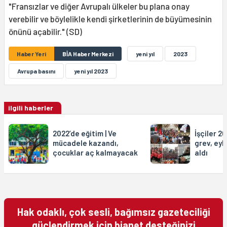
"Fransızlar ve diğer Avrupalı ülkeler bu plana onay
verebilir ve böylelikle kendi şirketlerinin de büyümesinin
önünü açabilir." (SD)
Haber Yeri
BİA Haber Merkezi
yeni yıl
2023
Avrupa basını
yeni yıl 2023
ilgili haberler
2022’de eğitim | Ve
İşçiler 2
mücadele kazandı,
grev, eyl
çocuklar aç kalmayacak
aldı
Hak odaklı, çok sesli, bağımsız gazeteciliği
güçlendirmek için bianet desteğinizi