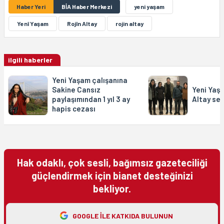
Haber Yeri
BİA Haber Merkezi
yeni yaşam
Yenî Yaşam
Rojîn Altay
rojin altay
ilgili haberler
Yeni Yaşam çalışanına
Sakine Cansız
Yeni Yaşa
paylaşımından 1 yıl 3 ay
Altay ser
hapis cezası
Hak odaklı, çok sesli, bağımsız gazeteciliği
güçlendirmek için bianet desteğinizi
bekliyor.
GOOGLE ILE KATKIDA BULUNUN