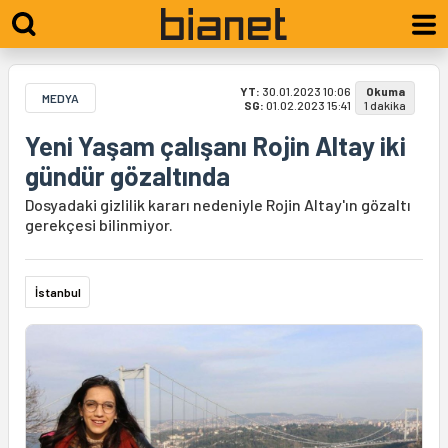
YT:
30.01.2023 10:06
Okuma
MEDYA
SG:
01.02.2023 15:41
1 dakika
Yeni Yaşam çalışanı Rojin Altay iki
gündür gözaltında
Dosyadaki gizlilik kararı nedeniyle Rojin Altay'ın gözaltı
gerekçesi bilinmiyor.
İstanbul