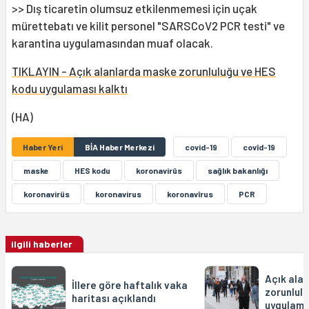
>> Dış ticaretin olumsuz etkilenmemesi için uçak
mürettebatı ve kilit personel "SARS­CoV­2 PCR testi" ve
karantina uygulamasından muaf olacak.
TIKLAYIN - Açık alanlarda maske zorunluluğu ve HES
kodu uygulaması kalktı
(HA)
Haber Yeri
BİA Haber Merkezi
covid-19
covîd-19
maske
HES kodu
koronavirûs
sağlık bakanlığı
koronavirüs
koronavirus
koronavîrus
PCR
ilgili haberler
Açık ala
İllere göre haftalık vaka
zorunlul
haritası açıklandı
uygulama