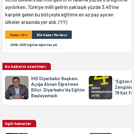
ayrılırken, Türkiye milli gelirin yaklaşık yüzde 3,45’ine
karşılık gelen bu bütçeyle eğitime en az pay ayıran
ülkeler arasında yer aldı. (YY)
Haber Yeri
BİA Haber Merkezi
2016-2017 eğitim öğretim yılı
bu haberin uzantıları
İHD Diyarbakır Başkanı,
“Eğitim 
Açığa Alınan Öğretmen
Zenginle
Bilici: Diyarbakır'da Eğitim
78 Kat Fa
Başlayamadı
ilgili haberler