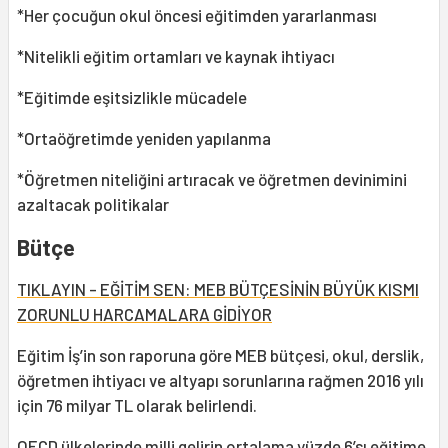
*Her çocuğun okul öncesi eğitimden yararlanması
*Nitelikli eğitim ortamları ve kaynak ihtiyacı
*Eğitimde eşitsizlikle mücadele
*Ortaöğretimde yeniden yapılanma
*Öğretmen niteliğini artıracak ve öğretmen devinimini
azaltacak politikalar
Bütçe
TIKLAYIN - EĞİTİM SEN: MEB BÜTÇESİNİN BÜYÜK KISMI
ZORUNLU HARCAMALARA GİDİYOR
Eğitim İş’in son raporuna göre MEB bütçesi, okul, derslik,
öğretmen ihtiyacı ve altyapı sorunlarına rağmen 2016 yılı
için 76 milyar TL olarak belirlendi.
OECD ülkelerinde milli gelirin ortalama yüzde 6’sı eğitime