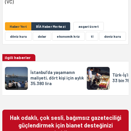
(VC)
Haber Yeri
BİA Haber Merkezi
asgari ücret
döviz kuru
dolar
ekonomik kriz
tl
doviz kuru
ilgili haberler
İstanbul’da yaşamanın
Türk-İş'in
maliyeti, dört kişi için aylık
33 bin 78
35.380 lira
Hak odaklı, çok sesli, bağımsız gazeteciliği
güçlendirmek için bianet desteğinizi