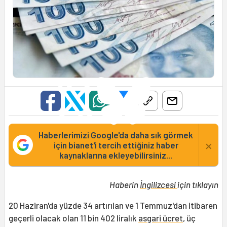
Haberlerimizi Google'da daha sık görmek
×
için bianet'i tercih ettiğiniz haber
kaynaklarına ekleyebilirsiniz...
Haberin
İngilizcesi
için tıklayın
20 Haziran'da yüzde 34 artırılan ve 1 Temmuz'dan itibaren
geçerli olacak olan 11 bin 402 liralık
asgari ücret
, üç