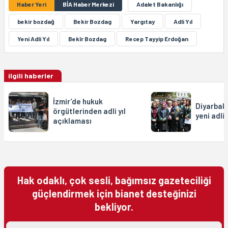
Haber Yeri
BİA Haber Merkezi
Adalet Bakanlığı
bekir bozdağ
Bekir Bozdag
Yargıtay
Adli Yıl
Yeni Adli Yıl
Bekîr Bozdag
Recep Tayyip Erdoğan
ilgili haberler
İzmir’de hukuk
Diyarbak
örgütlerinden adli yıl
yeni adli
açıklaması
Hak odaklı, çok sesli, bağımsız gazeteciliği
güçlendirmek için bianet desteğinizi
bekliyor.