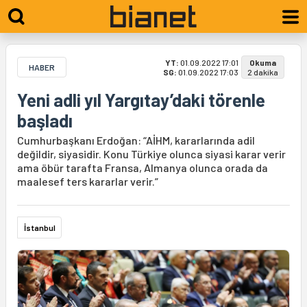
YT:
01.09.2022 17:01
Okuma
HABER
SG:
01.09.2022 17:03
2 dakika
Yeni adli yıl Yargıtay’daki törenle
başladı
Cumhurbaşkanı Erdoğan: “AİHM, kararlarında adil
değildir, siyasidir. Konu Türkiye olunca siyasi karar verir
ama öbür tarafta Fransa, Almanya olunca orada da
maalesef ters kararlar verir.”
İstanbul