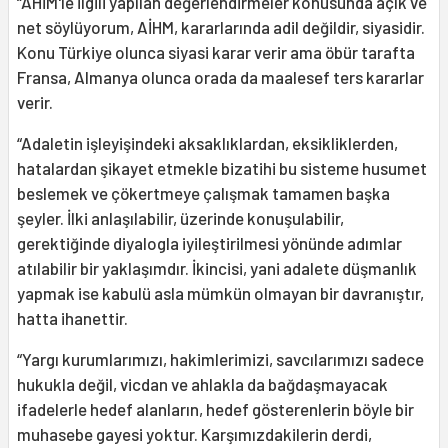
“AHİM'le ilgili yapılan değerlendirmeler konusunda açık ve
net söylüyorum, AİHM, kararlarında adil değildir, siyasidir.
Konu Türkiye olunca siyasi karar verir ama öbür tarafta
Fransa, Almanya olunca orada da maalesef ters kararlar
verir.
“Adaletin işleyişindeki aksaklıklardan, eksikliklerden,
hatalardan şikayet etmekle bizatihi bu sisteme husumet
beslemek ve çökertmeye çalışmak tamamen başka
şeyler. İlki anlaşılabilir, üzerinde konuşulabilir,
gerektiğinde diyalogla iyileştirilmesi yönünde adımlar
atılabilir bir yaklaşımdır. İkincisi, yani adalete düşmanlık
yapmak ise kabulü asla mümkün olmayan bir davranıştır,
hatta ihanettir.
“Yargı kurumlarımızı, hakimlerimizi, savcılarımızı sadece
hukukla değil, vicdan ve ahlakla da bağdaşmayacak
ifadelerle hedef alanların, hedef gösterenlerin böyle bir
muhasebe gayesi yoktur. Karşımızdakilerin derdi,