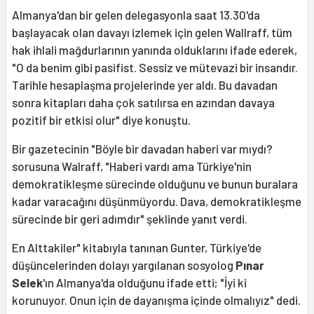
Almanya'dan bir gelen delegasyonla saat 13.30'da
başlayacak olan davayı izlemek için gelen Wallraff, tüm
hak ihlali mağdurlarının yanında olduklarını ifade ederek,
"O da benim gibi pasifist. Sessiz ve mütevazi bir insandır.
Tarihle hesaplaşma projelerinde yer aldı. Bu davadan
sonra kitapları daha çok satılırsa en azından davaya
pozitif bir etkisi olur" diye konuştu.
Bir gazetecinin "Böyle bir davadan haberi var mıydı?
sorusuna Walraff, "Haberi vardı ama Türkiye'nin
demokratikleşme sürecinde olduğunu ve bunun buralara
kadar varacağını düşünmüyordu. Dava, demokratikleşme
sürecinde bir geri adımdır" şeklinde yanıt verdi.
En Alttakiler" kitabıyla tanınan Gunter, Türkiye'de
düşüncelerinden dolayı yargılanan sosyolog
Pınar
Selek
'ın Almanya'da olduğunu ifade etti; "İyi ki
korunuyor. Onun için de dayanışma içinde olmalıyız" dedi.