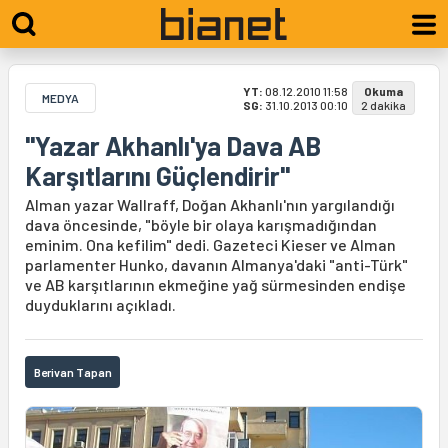
YT:
08.12.2010 11:58
Okuma
MEDYA
SG:
31.10.2013 00:10
2 dakika
"Yazar Akhanlı'ya Dava AB
Karşıtlarını Güçlendirir"
Alman yazar Wallraff, Doğan Akhanlı'nın yargılandığı
dava öncesinde, "böyle bir olaya karışmadığından
eminim. Ona kefilim" dedi. Gazeteci Kieser ve Alman
parlamenter Hunko, davanın Almanya'daki "anti-Türk"
ve AB karşıtlarının ekmeğine yağ sürmesinden endişe
duyduklarını açıkladı.
Berivan Tapan