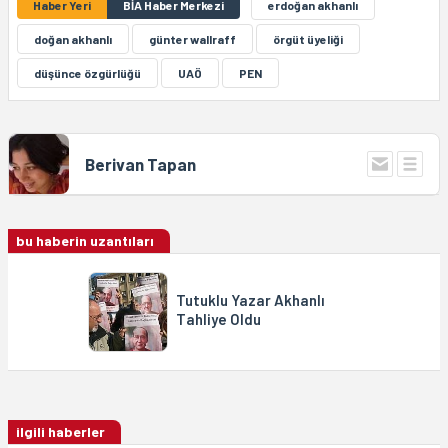
Haber Yeri
BİA Haber Merkezi
erdoğan akhanlı
doğan akhanlı
günter wallraff
örgüt üyeliği
düşünce özgürlüğü
UAÖ
PEN
Berivan Tapan
bu haberin uzantıları
Tutuklu Yazar Akhanlı
Tahliye Oldu
ilgili haberler