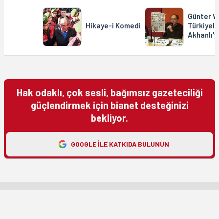
Günter W
Hikaye-i Komedi
Türkiyeli
Akhanlı'
Hak odaklı, çok sesli, bağımsız gazeteciliği
güçlendirmek için bianet desteğinizi
bekliyor.
GOOGLE ILE KATKIDA BULUNUN