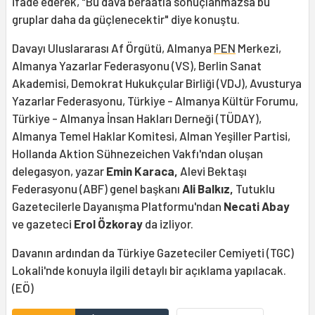
ifade ederek, "Bu dava beraatla sonuçlanmazsa bu
gruplar daha da güçlenecektir" diye konuştu.
Davayı Uluslararası Af Örgütü, Almanya
PEN
Merkezi,
Almanya Yazarlar Federasyonu (VS), Berlin Sanat
Akademisi, Demokrat Hukukçular Birliği (VDJ), Avusturya
Yazarlar Federasyonu, Türkiye - Almanya Kültür Forumu,
Türkiye - Almanya İnsan Hakları Derneği (TÜDAY),
Almanya Temel Haklar Komitesi, Alman Yeşiller Partisi,
Hollanda Aktion Sühnezeichen Vakfı'ndan oluşan
delegasyon, yazar
Emin Karaca,
Alevi Bektaşı
Federasyonu (ABF) genel başkanı
Ali Balkız,
Tutuklu
Gazetecilerle Dayanışma Platformu'ndan
Necati Abay
ve gazeteci
Erol Özkoray
da izliyor.
Davanın ardından da Türkiye Gazeteciler Cemiyeti (TGC)
Lokali'nde konuyla ilgili detaylı bir açıklama yapılacak.
(EÖ)