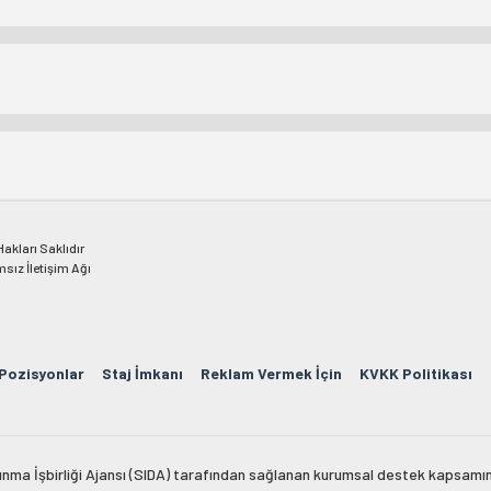
kları Saklıdır
msız İletişim Ağı
 Pozisyonlar
Staj İmkanı
Reklam Vermek İçin
KVKK Politikası
lkınma İşbirliği Ajansı (SIDA) tarafından sağlanan kurumsal destek kapsamın