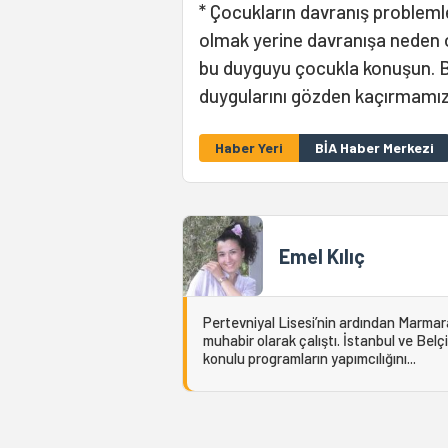
* Çocukların davranış problemle
olmak yerine davranışa neden 
bu duyguyu çocukla konuşun. 
duygularını gözden kaçırmamıza
Haber Yeri
BİA Haber Merkezi
Emel Kılıç
Pertevniyal Lisesi’nin ardından Marma
muhabir olarak çalıştı. İstanbul ve Belç
konulu programların yapımcılığını...