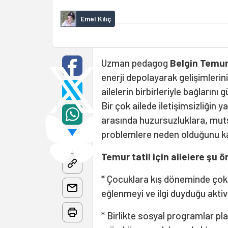
Emel Kılıç
Uzman pedagog
Belgin Temu
enerji depolayarak gelişimlerin
ailelerin birbirleriyle bağlarını
Bir çok ailede iletişimsizliğin 
arasında huzursuzluklara, mutsuz
problemlere neden olduğunu ka
Temur tatil için ailelere şu ön
* Çocuklara kış döneminde çok ç
eğlenmeyi ve ilgi duyduğu aktivi
* Birlikte sosyal programlar pla