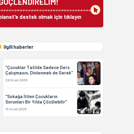
GÜÇLENDİRELİM!
bianet'e destek olmak için tıklayın
ilgili haberler
"Çocuklar Tatilde Sadece Ders
Çalışmasın, Dinlenmek de Gerek"
29 Ocak 2008
"Sokağa İtilen Çocukların
Sorunları Bir Yılda Çözülebilir"
15 Ocak 2008