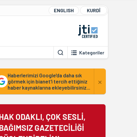
ENGLISH
KURDÎ
Kategoriler
Haberlerimizi Google'da daha sık
×
görmek için bianet'i tercih ettiğiniz
haber kaynaklarına ekleyebilirsiniz...
HAK ODAKLI, ÇOK SESLİ,
BAĞIMSIZ GAZETECİLİĞİ