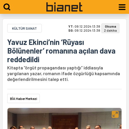
YT:
09.12.2024 13:38
Okuma
KÜLTÜR SANAT
SG:
09.12.2024 13:38
2 dakika
Yavuz Ekinci’nin ‘Rüyası
Bölünenler’ romanına açılan dava
reddedildi
Kitapta “örgüt propagandası yaptığı” iddiasıyla
yargılanan yazar, romanın ifade özgürlüğü kapsamında
değerlendirilmesini talep etti.
BİA Haber Merkezi