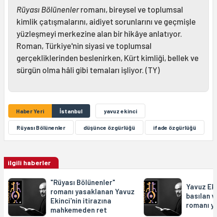
Rüyası Bölünenler
romanı, bireysel ve toplumsal
kimlik çatışmalarını, aidiyet sorunlarını ve geçmişle
yüzleşmeyi merkezine alan bir hikâye anlatıyor.
Roman, Türkiye'nin siyasi ve toplumsal
gerçekliklerinden beslenirken, Kürt kimliği, bellek ve
sürgün olma hâli gibi temaları işliyor. (TY)
Haber Yeri
İstanbul
yavuz ekinci
Rüyası Bölünenler
düşünce özgürlüğü
ifade özgürlüğü
ilgili haberler
"Rüyası Bölünenler"
Yavuz Eki
romanı yasaklanan Yavuz
basılan v
Ekinci'nin itirazına
romanı y
mahkemeden ret