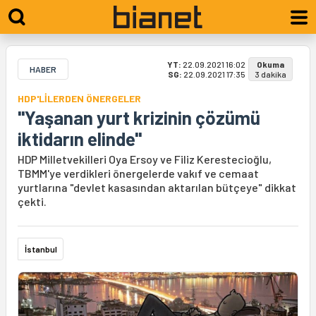
YT:
22.09.2021 16:02
Okuma
HABER
SG:
22.09.2021 17:35
3 dakika
HDP'LİLERDEN ÖNERGELER
"Yaşanan yurt krizinin çözümü
iktidarın elinde"
HDP Milletvekilleri Oya Ersoy ve Filiz Kerestecioğlu,
TBMM'ye verdikleri önergelerde vakıf ve cemaat
yurtlarına "devlet kasasından aktarılan bütçeye" dikkat
çekti.
İstanbul