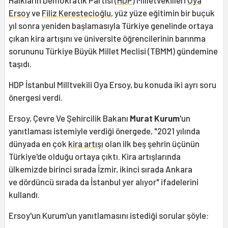
Halkların Demokratik Partisi (
HDP
) Milletvekilleri
Oya
Ersoy
ve
Filiz Kerestecioğlu
, yüz yüze eğitimin bir buçuk
yıl sonra yeniden başlamasıyla Türkiye genelinde ortaya
çıkan kira artışını ve üniversite öğrencilerinin barınma
sorununu Türkiye Büyük Millet Meclisi (TBMM) gündemine
taşıdı.
HDP İstanbul Milltvekili Oya Ersoy, bu konuda iki ayrı soru
önergesi verdi.
Ersoy, Çevre Ve Şehircilik Bakanı
Murat Kurum
'un
yanıtlaması istemiyle verdiği önergede, "2021 yılında
dünyada en çok
kira artışı
olan ilk beş şehrin üçünün
Türkiye'de olduğu ortaya çıktı. Kira artışlarında
ülkemizde birinci sırada İzmir, ikinci sırada Ankara
ve dördüncü sırada da İstanbul yer alıyor" ifadelerini
kullandı.
Ersoy'un Kurum'un yanıtlamasını istediği sorular şöyle: