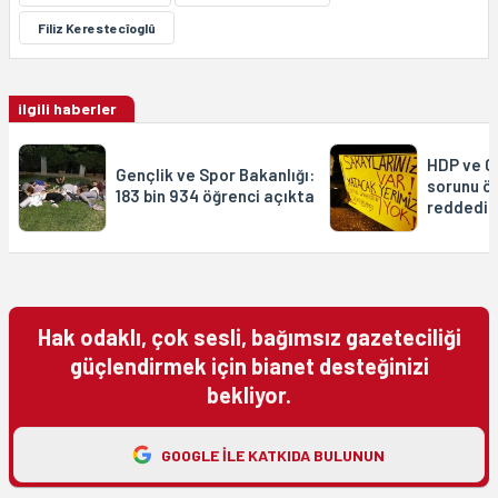
Filiz Kerestecîoglû
ilgili haberler
HDP ve C
Gençlik ve Spor Bakanlığı:
sorunu ö
183 bin 934 öğrenci açıkta
reddedil
Hak odaklı, çok sesli, bağımsız gazeteciliği
güçlendirmek için bianet desteğinizi
bekliyor.
GOOGLE ILE KATKIDA BULUNUN