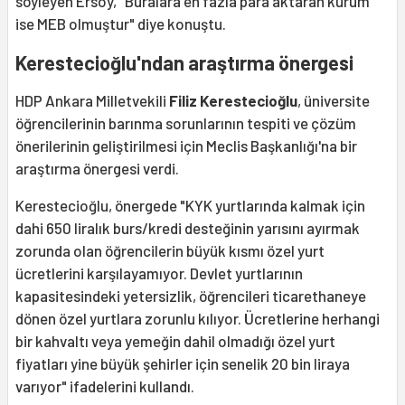
söyleyen Ersoy, "Buralara en fazla para aktaran kurum
ise MEB olmuştur" diye konuştu.
Kerestecioğlu'ndan araştırma önergesi
HDP Ankara Milletvekili
Filiz Kerestecioğlu
, üniversite
öğrencilerinin barınma sorunlarının tespiti ve çözüm
önerilerinin geliştirilmesi için Meclis Başkanlığı'na bir
araştırma önergesi verdi.
Kerestecioğlu, önergede "KYK yurtlarında kalmak için
dahi 650 liralık burs/kredi desteğinin yarısını ayırmak
zorunda olan öğrencilerin büyük kısmı özel yurt
ücretlerini karşılayamıyor. Devlet yurtlarının
kapasitesindeki yetersizlik, öğrencileri ticarethaneye
dönen özel yurtlara zorunlu kılıyor. Ücretlerine herhangi
bir kahvaltı veya yemeğin dahil olmadığı özel yurt
fiyatları yine büyük şehirler için senelik 20 bin liraya
varıyor" ifadelerini kullandı.