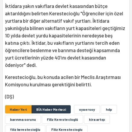
İktidara yakın vakıflara devlet kasasından bütçe
aktarıldığını belirten Kerestecioğlu "Öğrenciler için özel
yurtlara bir diğer alternatif vakıf yurtları. İktidara
yakınlığıyla bilinen vakıfların yurt kapasiteleri geçtiğimiz
10 yılda devlet yurdu kapasitelerinin neredeyse beş
katına çıktı. İktidar, bu vakıfların yurtlarını tercih eden
öğrencilere beslenme ve barınma desteği kapsamında
yurt ücretlerinin yüzde 40'ını devlet kasasından
ödeniyor" dedi.
Kerestecioğlu, bu konuda acilen bir Meclis Araştırması
Komisyonu kurulması gerektiğini belirtti.
(DŞ)
Haber Yeri
BİA Haber Merkezi
oya ersoy
hdp
barınma sorunu
Fîlîz Kerestecîoglû
kira artışı
filiz kerestecioğlu
Filiz Kerestecioglu