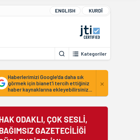
ENGLISH
KURDÎ
Kategoriler
Haberlerimizi Google'da daha sık
×
görmek için bianet'i tercih ettiğiniz
haber kaynaklarına ekleyebilirsiniz...
HAK ODAKLI, ÇOK SESLİ,
BAĞIMSIZ GAZETECİLİĞİ