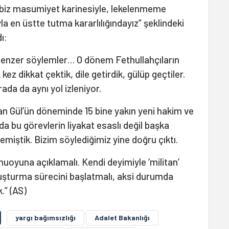
 biz masumiyet karinesiyle, lekelenmeme
la en üstte tutma kararlılığındayız” şeklindeki
ı:
enzer söylemler… O dönem Fethullahçıların
z dikkat çektik, dile getirdik, gülüp geçtiler.
rada da aynı yol izleniyor.
n Gül’ün döneminde 15 bine yakın yeni hakim ve
a bu görevlerin liyakat esaslı değil başka
emiştik. Bizim söylediğimiz yine doğru çıktı.
uoyuna açıklamalı. Kendi deyimiyle ‘militan’
uşturma sürecini başlatmalı, aksi durumda
.” (AS)
yargı bağımsızlığı
Adalet Bakanlığı