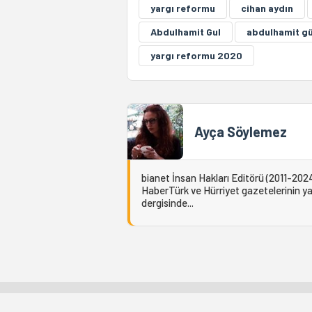
yargı reformu
cihan aydın
Abdulhamit Gul
abdulhamit gü
yargı reformu 2020
Ayça Söylemez
bianet İnsan Hakları Editörü (2011-2024
HaberTürk ve Hürriyet gazetelerinin yaz
dergisinde...