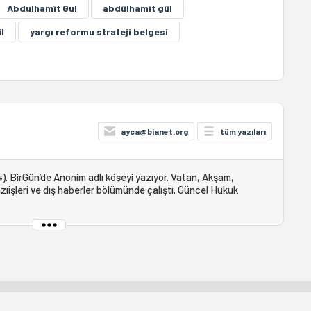
Abdulhamît Gul
abdülhamit gül
l
yargı reformu strateji belgesi
ayca@bianet.org
tüm yazıları
). BirGün’de Anonim adlı köşeyi yazıyor. Vatan, Akşam,
ıişleri ve dış haberler bölümünde çalıştı. Güncel Hukuk