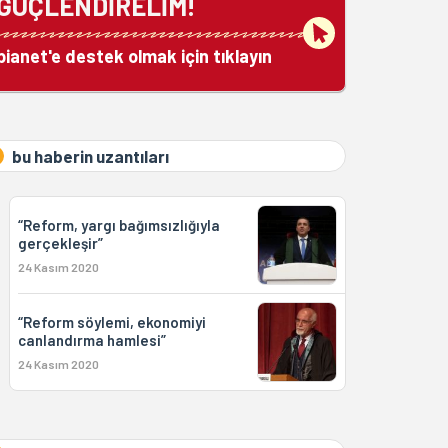
GÜÇLENDİRELİM!
bianet'e destek olmak için tıklayın
bu haberin uzantıları
“Reform, yargı bağımsızlığıyla
gerçekleşir”
24 Kasım 2020
“Reform söylemi, ekonomiyi
canlandırma hamlesi”
24 Kasım 2020