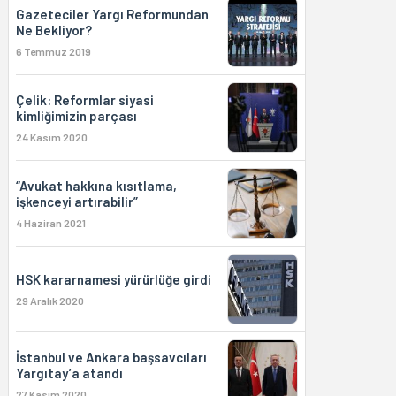
Gazeteciler Yargı Reformundan
Ne Bekliyor?
6 Temmuz 2019
Çelik: Reformlar siyasi
kimliğimizin parçası
24 Kasım 2020
“Avukat hakkına kısıtlama,
işkenceyi artırabilir”
4 Haziran 2021
HSK kararnamesi yürürlüğe girdi
29 Aralık 2020
İstanbul ve Ankara başsavcıları
Yargıtay’a atandı
27 Kasım 2020