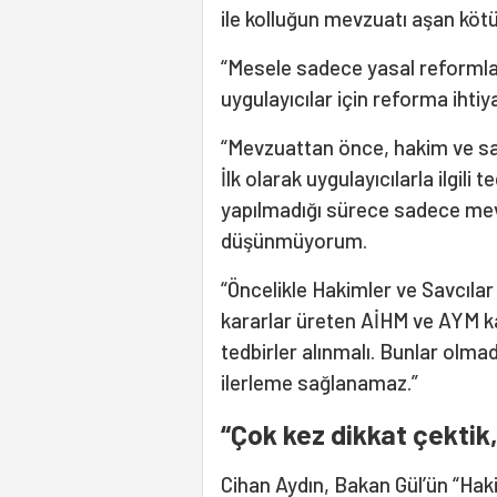
ile kolluğun mevzuatı aşan köt
“Mesele sadece yasal reformla
uygulayıcılar için reforma ihtiy
“Mevzuattan önce, hakim ve sa
İlk olarak uygulayıcılarla ilgili
yapılmadığı sürece sadece mev
düşünmüyorum.
“Öncelikle Hakimler ve Savcıla
kararlar üreten AİHM ve AYM kar
tedbirler alınmalı. Bunlar olmad
ilerleme sağlanamaz.”
“Çok kez dikkat çektik, 
Cihan Aydın, Bakan Gül’ün “Hak