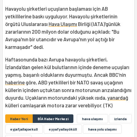
Havayolu şirketleri uçuşların başlaması için AB
yetkililerine baskı uyguluyor. Havayolu şirketlerinin
örgütü Uluslararası
Hava Ulaşımı
Birliği (IATA)'günlük
zararlarının 200 milyon dolar olduğunu açıkladı; "Bu
Avrupa'nın bir utancıdır ve Avrupa'nın yol açtığı bir
karmaşadır" dedi.
Haftasonunda bazı Avrupa havayolu şirketleri,
İzlanda'dan gelen kül bulutlarının içinde deneme uçuşları
yapmış, başarılı olduklarını duyurmuştu. Ancak BBC'nin
haberine
göre, ABD yetkilileri bir NATO savaş uçağının
küllerin içinden uçtuktan sonra motorunun arızalandığını
duyurdu. Uçakların motorundaki yüksek ısıda,
yanardağ
külleri camlaşarak motora zarar verebiliyor. (TK)
Haber Yeri
BİA Haber Merkezi
hava ulaşımı
izlanda
eyjafjallajoekull
eyyafyallayöküll
hava yolu ulaşımı