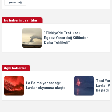
yanardağ
bu haberin uzantıları
"Türkiye'de Trafikteki
Egzoz Yanardağ Külünden
Daha Tehlikeli"
ilgili haberler
Taal Yan
La Palma yanardağı:
Lavlar P
Lavlar okyanusa ulaştı
Başladı