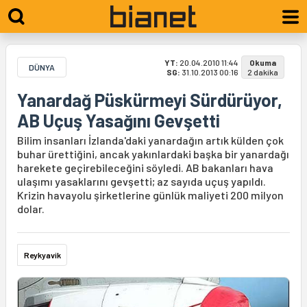
YT:
20.04.2010 11:44
Okuma
DÜNYA
SG:
31.10.2013 00:16
2 dakika
Yanardağ Püskürmeyi Sürdürüyor,
AB Uçuş Yasağını Gevşetti
Bilim insanları İzlanda'daki yanardağın artık külden çok
buhar ürettiğini, ancak yakınlardaki başka bir yanardağı
harekete geçirebileceğini söyledi. AB bakanları hava
ulaşımı yasaklarını gevşetti; az sayıda uçuş yapıldı.
Krizin havayolu şirketlerine günlük maliyeti 200 milyon
dolar.
Reykyavik