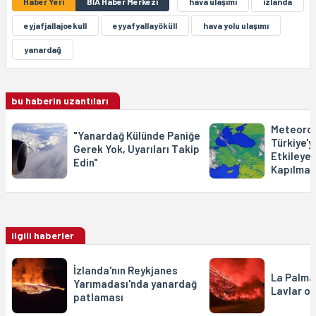
Haber Yeri
BİA Haber Merkezi
hava ulaşımı
izlanda
eyjafjallajoekull
eyyafyallayöküll
hava yolu ulaşımı
yanardağ
bu haberin uzantıları
Meteorolo
"Yanardağ Külünde Paniğe
Türkiye'y
Gerek Yok, Uyarıları Takip
Etkileye
Edin"
Kapılmay
ilgili haberler
İzlanda'nın Reykjanes
La Palma
Yarımadası'nda yanardağ
Lavlar ok
patlaması