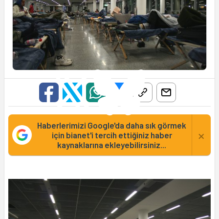
Haberlerimizi Google'da daha sık görmek
×
için bianet'i tercih ettiğiniz haber
kaynaklarına ekleyebilirsiniz...