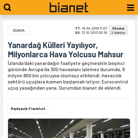
YT:
19.04.2010 11:07
Okuma
DÜNYA
SG:
31.10.2013 00:16
2 dakika
Yanardağ Külleri Yayılıyor,
Milyonlarca Hava Yolcusu Mahsur
İzlanda'daki yanardağın faaliyete geçmesinin beşinci
gününde Avrupa'da 300 havaalanı işlemez durumda, 6
milyon 800 bin yolcuysa olumsuz etkilendi. Havacılık
sektörü uçuşlara kısmen başlamak istiyor, Eurocontrol
uçuş yasağından yana. Durumdan bianet de eklendi.
Reykyavik-Frankfurt