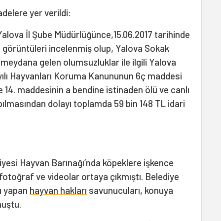
adelere yer verildi:
Yalova İl Şube Müdürlüğünce,15.06.2017 tarihinde
eo görüntüleri incelenmiş olup, Yalova Sokak
meydana gelen olumsuzluklar ile ilgili Yalova
ayılı Hayvanları Koruma Kanununun 6ç maddesi
 14. maddesinin a bendine istinaden ölü ve canlı
ılmasından dolayı toplamda 59 bin 148 TL idari
iyesi
Hayvan Barınağı
’nda köpeklere işkence
 fotoğraf ve videolar ortaya çıkmıştı. Belediye
ı yapan
hayvan hakları
savunucuları, konuya
muştu.