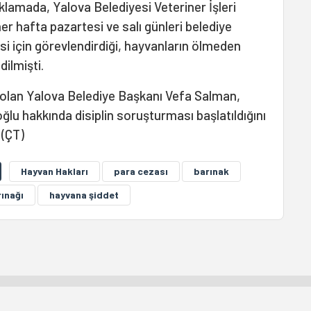
klamada, Yalova Belediyesi Veteriner İşleri
r hafta pazartesi ve salı günleri belediye
si için görevlendirdiği, hayvanların ölmeden
dilmişti.
olan Yalova Belediye Başkanı Vefa Salman,
ğlu hakkında disiplin soruşturması başlatıldığını
 (ÇT)
Hayvan Hakları
para cezası
barınak
ınağı
hayvana şiddet