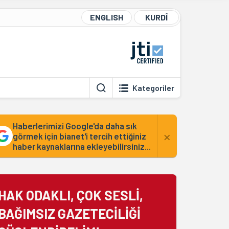
ENGLISH
KURDÎ
Kategoriler
Haberlerimizi Google'da daha sık
×
görmek için bianet'i tercih ettiğiniz
haber kaynaklarına ekleyebilirsiniz...
HAK ODAKLI, ÇOK SESLİ,
BAĞIMSIZ GAZETECİLİĞİ