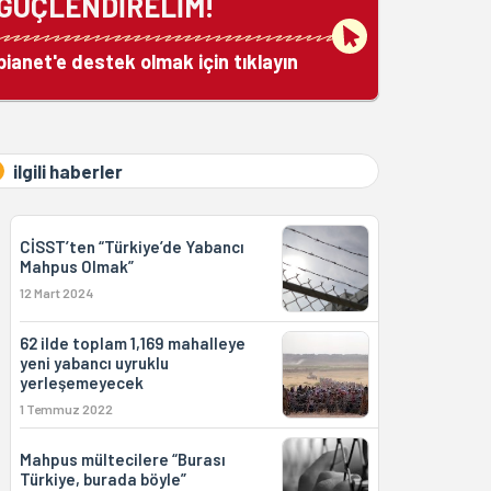
GÜÇLENDİRELİM!
bianet'e destek olmak için tıklayın
ilgili haberler
CİSST’ten “Türkiye’de Yabancı
Mahpus Olmak”
12 Mart 2024
62 ilde toplam 1,169 mahalleye
yeni yabancı uyruklu
yerleşemeyecek
1 Temmuz 2022
Mahpus mültecilere “Burası
Türkiye, burada böyle”