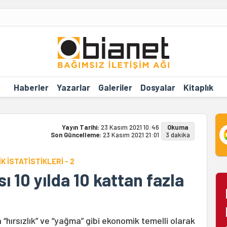
Haberler
Yazarlar
Galeriler
Dosyalar
Kitaplık
Yayın Tarihi:
23 Kasım 2021 10:46
Okuma
Son Güncelleme:
23 Kasım 2021 21:01
3 dakika
 İSTATİSTİKLERİ - 2
 10 yılda 10 kattan fazla
“hırsızlık” ve “yağma” gibi ekonomik temelli olarak