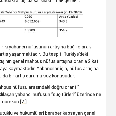
ndaki artışı da karşılaştırmak gerekir.
r ki yabancı nüfusunun artışına bağlı olarak
rtış yaşanmaktadır. Bu tespit, Türkiye’deki
şının genel mahpus nüfus artışına oranla 2 kat
aya koymaktadır. Yabancılar için, nüfus artışına
 da bir artış durumu söz konusudur.
hpus nüfusu arasındaki doğru orantı”
lılaşan yabancı nüfusun “suç türleri” üzerinde ne
a mümkün.
[3]
, tutuklu ve hükümlüleri beraber kapsayan genel