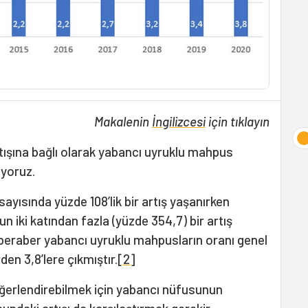
Makalenin
İngilizcesi
için tıklayın
tışına bağlı olarak yabancı uyruklu mahpus
uyoruz.
ayısında yüzde 108’lik bir artış yaşanırken
 iki katından fazla (yüzde 354,7) bir artış
 beraber yabancı uyruklu mahpusların oranı genel
den 3,8’lere çıkmıştır.
[2]
değerlendirebilmek için yabancı nüfusunun