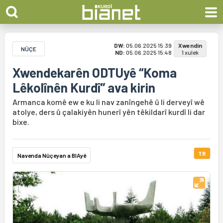
DW:
05.06.2025 15:39
Xwendin
NÛÇE
ND:
05.06.2025 15:48
1 xulek
Xwendekarên ODTUyê “Koma
Lêkolînên Kurdî” ava kirin
Armanca komê ew e ku li nav zanîngehê û li derveyî wê
atolye, ders û çalakiyên hunerî yên têkildarî kurdî li dar
bixe.
TR
Navenda Nûçeyan a BIAyê