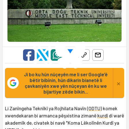
Ji bo ku hûn nûçeyên me li ser Google’ê
bêtir bibînin, hûn dikarin bianetê li
×
çavkaniyên xwe yên nûçeyan ên ku we
bijartiye zêde bikin...
Li Zanîngeha Teknîkî ya Rojhilata Navîn (
ODTU
) komek
xwendekaran bi armanca pêşxistina zimanê
kurdî
di warê
akademîk de, civatek bi navê "Koma Lêkolînên Kurdî ya