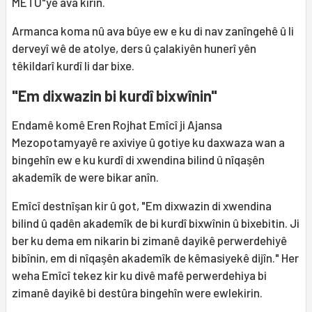
METU"yê ava kirin.
Armanca koma nû ava bûye ew e ku di nav zanîngehê û li
derveyî wê de atolye, ders û çalakiyên hunerî yên
têkildarî kurdî li dar bixe.
"Em dixwazin bi kurdî bixwînin"
Endamê komê Eren Rojhat Emîcî ji Ajansa
Mezopotamyayê re axiviye û gotiye ku daxwaza wan a
bingehîn ew e ku kurdî di xwendina bilind û nîqaşên
akademîk de were bikar anîn.
Emîcî destnîşan kir û got, "Em dixwazin di xwendina
bilind û qadên akademîk de bi kurdî bixwînin û bixebitin. Ji
ber ku dema em nikarin bi zimanê dayikê perwerdehiyê
bibînin, em di nîqaşên akademîk de kêmasiyekê dijîn." Her
weha Emîcî tekez kir ku divê mafê perwerdehiya bi
zimanê dayikê bi destûra bingehîn were ewlekirin.