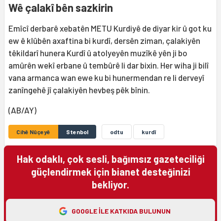
Wê çalakî bên sazkirin
Emîcî derbarê xebatên METU Kurdiyê de diyar kir û got ku
ew ê klûbên axaftina bi kurdî, dersên ziman, çalakiyên
têkildarî hunera Kurdî û atolyeyên muzîkê yên ji bo
amûrên wekî erbane û tembûrê li dar bixin. Her wiha ji bilî
vana armanca wan ewe ku bi hunermendan re li derveyî
zanîngehê jî çalakiyên hevbeş pêk bînin.
(AB/AY)
Cihê Nûçeyê
Stenbol
odtu
kurdî
Hak odaklı, çok sesli, bağımsız gazeteciliği
güçlendirmek için bianet desteğinizi
bekliyor.
GOOGLE ILE KATKIDA BULUNUN