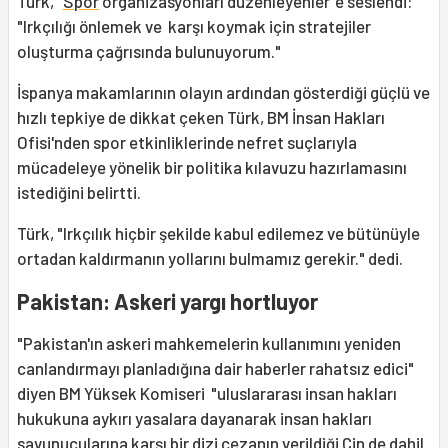
Türk, "
Spor
organizasyonları düzenleyenler"e seslendi:
"Irkçılığı önlemek ve karşı koymak için stratejiler
oluşturma çağrısında bulunuyorum."
İspanya makamlarının olayın ardından gösterdiği güçlü ve
hızlı tepkiye de dikkat çeken Türk, BM İnsan Hakları
Ofisi'nden spor etkinliklerinde nefret suçlarıyla
mücadeleye yönelik bir politika kılavuzu hazırlamasını
istediğini belirtti.
Türk, "Irkçılık hiçbir şekilde kabul edilemez ve bütünüyle
ortadan kaldırmanın yollarını bulmamız gerekir." dedi.
Pakistan: Askeri yargı hortluyor
"Pakistan'ın askeri mahkemelerin kullanımını yeniden
canlandırmayı planladığına dair haberler rahatsız edici"
diyen BM Yüksek Komiseri "uluslararası insan hakları
hukukuna aykırı yasalara dayanarak insan hakları
savunucularına karşı bir dizi cezanın verildiği Çin de dahil