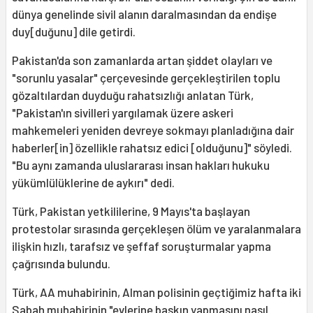
dünya genelinde sivil alanın daralmasından da endişe
duy[duğunu] dile getirdi.
Pakistan'da son zamanlarda artan şiddet olayları ve
"sorunlu yasalar" çerçevesinde gerçekleştirilen toplu
gözaltılardan duyduğu rahatsızlığı anlatan Türk,
"Pakistan'ın sivilleri yargılamak üzere askeri
mahkemeleri yeniden devreye sokmayı planladığına dair
haberler[in] özellikle rahatsız edici [olduğunu]" söyledi.
"Bu aynı zamanda uluslararası insan hakları hukuku
yükümlülüklerine de aykırı" dedi.
Türk, Pakistan yetkililerine, 9 Mayıs'ta başlayan
protestolar sırasında gerçekleşen ölüm ve yaralanmalara
ilişkin hızlı, tarafsız ve şeffaf soruşturmalar yapma
çağrısında bulundu.
Türk, AA muhabirinin, Alman polisinin geçtiğimiz hafta iki
Sabah muhabirinin "evlerine baskın yapmasını nasıl