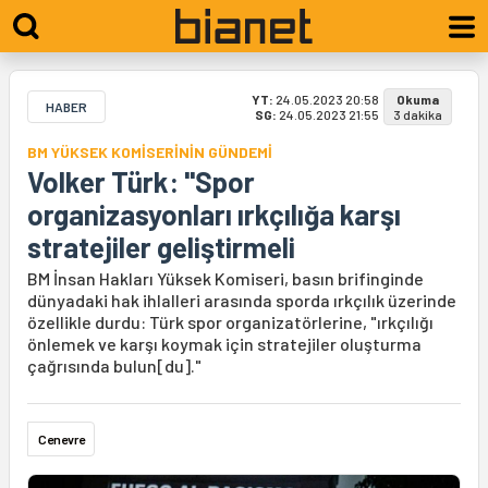
YT:
24.05.2023 20:58
Okuma
HABER
SG:
24.05.2023 21:55
3 dakika
BM YÜKSEK KOMİSERİNİN GÜNDEMİ
Volker Türk: "Spor
organizasyonları ırkçılığa karşı
stratejiler geliştirmeli
BM İnsan Hakları Yüksek Komiseri, basın brifinginde
dünyadaki hak ihlalleri arasında sporda ırkçılık üzerinde
özellikle durdu: Türk spor organizatörlerine, "ırkçılığı
önlemek ve karşı koymak için stratejiler oluşturma
çağrısında bulun[du]."
Cenevre