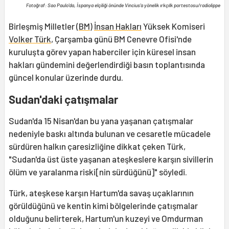
Fotoğraf: Sao Paulo'da, İspanya elçiliği önünde Vincius'a yönelik ırkçılk portestosu/radiolippe
Birleşmiş Milletler (
BM
)
İnsan Hakları
Yüksek Komiseri
Volker Türk
, Çarşamba günü BM Cenevre Ofisi'nde
kuruluşta görev yapan haberciler için küresel insan
hakları gündemini değerlendirdiği basın toplantısında
güncel konular üzerinde durdu.
Sudan'daki çatışmalar
Sudan'da 15 Nisan'dan bu yana yaşanan çatışmalar
nedeniyle baskı altında bulunan ve cesaretle mücadele
sürdüren halkın çaresizliğine dikkat çeken Türk,
"Sudan'da üst üste yaşanan ateşkeslere karşın sivillerin
ölüm ve yaralanma riski[nin sürdüğünü]" söyledi.
Türk, ateşkese karşın Hartum'da savaş uçaklarının
görüldüğünü ve kentin kimi bölgelerinde çatışmalar
olduğunu belirterek, Hartum'un kuzeyi ve Omdurman