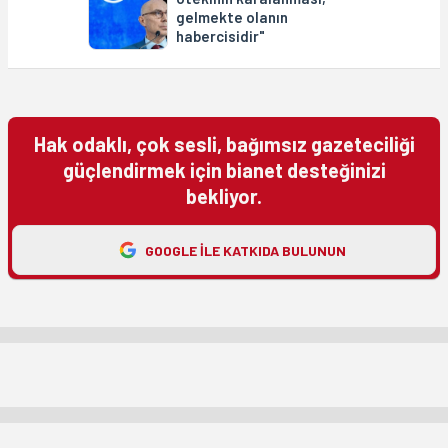
gelmekte olanın
habercisidir"
Hak odaklı, çok sesli, bağımsız gazeteciliği
güçlendirmek için bianet desteğinizi
bekliyor.
GOOGLE ILE KATKIDA BULUNUN