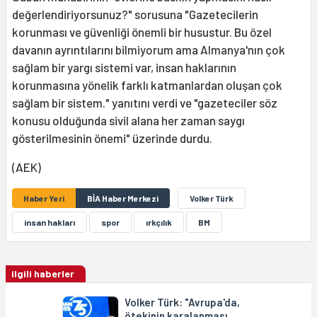
değerlendiriyorsunuz?" sorusuna "Gazetecilerin
korunması ve güvenliği önemli bir husustur. Bu özel
davanın ayrıntılarını bilmiyorum ama Almanya'nın çok
sağlam bir yargı sistemi var, insan haklarının
korunmasına yönelik farklı katmanlardan oluşan çok
sağlam bir sistem." yanıtını verdi ve "gazeteciler söz
konusu olduğunda sivil alana her zaman saygı
gösterilmesinin önemi" üzerinde durdu.
(AEK)
Haber Yeri
BİA Haber Merkezi
Volker Türk
insan hakları
spor
ırkçılık
BM
ilgili haberler
Volker Türk: "Avrupa'da,
ötekinin karalanması,