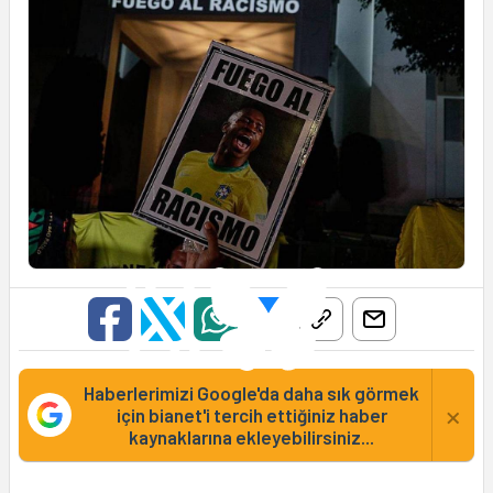
Haberlerimizi Google'da daha sık görmek
×
için bianet'i tercih ettiğiniz haber
kaynaklarına ekleyebilirsiniz...