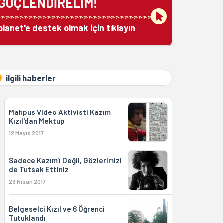
GÜÇLENDİRELİM!
bianet'e destek olmak için tıklayın
ilgili haberler
Mahpus Video Aktivisti Kazım
Kızıl'dan Mektup
12 Mayıs 2017
Sadece Kazım'ı Değil, Gözlerimizi
de Tutsak Ettiniz
23 Nisan 2017
Belgeselci Kızıl ve 6 Öğrenci
Tutuklandı