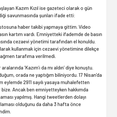
şlayan Kazım Kızıl ise gazeteci olarak o gün
diği savunmasında şunları ifade etti:
stosuna haber takibi yapmaya gittim. Video
ın kartım vardı. Emniyetteki ifademde de basın
sında cezaevi yönetimi tarafından el konuldu.
arak kullanmak için cezaevi yönetimine dilekçe
rağmen tarafıma verilmedi.
r aralarında ‘Kazım’ı da mı aldın’ diye konuştu.
lduğum, orada ne yaptığım biliniyordu. 17 Nisan’da
ğim eylemde 2911 sayılı yasaya muhalefetten
ler bize. Ancak ben emniyetteyken hakkımda
ması yapılmış. Hangi tweetlerden dolayı
laması olduğunu da daha 3 hafta önce
ndim.