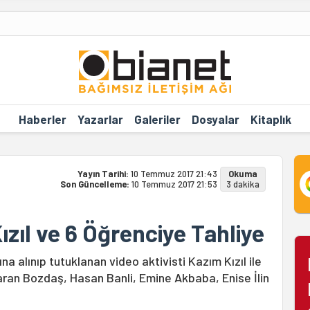
Haberler
Yazarlar
Galeriler
Dosyalar
Kitaplık
Yayın Tarihi:
10 Temmuz 2017 21:43
Okuma
Son Güncelleme:
10 Temmuz 2017 21:53
3 dakika
ızıl ve 6 Öğrenciye Tahliye
 alınıp tutuklanan video aktivisti Kazım Kızıl ile
aran Bozdaş, Hasan Banli, Emine Akbaba, Enise İlin