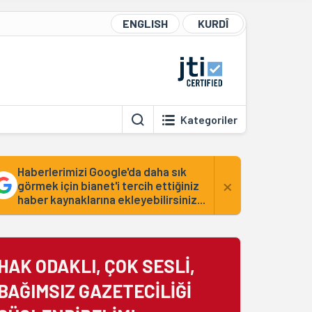
ENGLISH
KURDÎ
Kategoriler
Haberlerimizi Google'da daha sık
×
görmek için bianet'i tercih ettiğiniz
haber kaynaklarına ekleyebilirsiniz...
HAK ODAKLI, ÇOK SESLİ,
BAĞIMSIZ GAZETECİLİĞİ