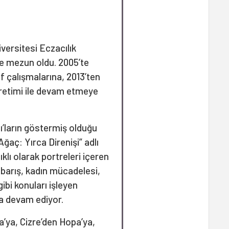
versitesi Eczacılık
e mezun oldu. 2005’te
f çalışmalarına, 2013’ten
 üretimi ile devam etmeye
lı’ların göstermiş olduğu
aç: Yırca Direnişi” adlı
lıklı olarak portreleri içeren
, barış, kadın mücadelesi,
gibi konuları işleyen
a devam ediyor.
a’ya, Cizre’den Hopa’ya,