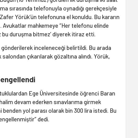
şma sırasında telefonuyla oynadığı gerekçesiyle
afer Yörük’ün telefonuna el konuldu. Bu kararın
tı. Avukatlar mahkemeye “Her telefonu elinde
 bu duruşma bitmez’ diyerek itiraz etti.
gönderilerek inceleneceği belirtildi. Bu arada
salondan çıkarılarak gözaltına alındı. Yörük,
 engellendi
klulardan Ege Üniversitesinde öğrenci Baran
k halim devam ederken sınavlarıma girmek
benden yol parası olarak bin 300 lira istedi. Bu
ngellenmiştir” dedi.