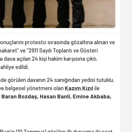
onuçlarını protesto sırasında gözaltına alınan ve
karet” ve “2911 Sayılı Toplantı ve Gösteri
 dava açılan 24 kişi hakim karşısına çıktı.
hliye edildi.
e görülen davanın 24 sanığından yedisi tutuklu.
t ve belgesel yönetmeni olan
Kazım Kızıl
ile
, Baran Bozdaş, Hasan Banli, Emine Akbaba,
 Bugün (10 Temmuz) görülen ilk duruşma iki saat