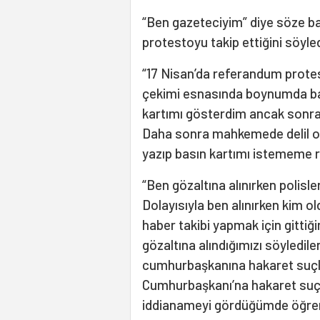
“Ben gazeteciyim” diye söze ba
protestoyu takip ettiğini söyle
“17 Nisan’da referandum prote
çekimi esnasında boynumda bas
kartımı gösterdim ancak sonra
Daha sonra mahkemede delil ol
yazıp basın kartımı istememe 
“Ben gözaltına alınırken polisle
Dolayısıyla ben alınırken kim o
haber takibi yapmak için gitti
gözaltına alındığımızı söyledi
cumhurbaşkanına hakaret suçla
Cumhurbaşkanı’na hakaret suç
iddianameyi gördüğümde öğre