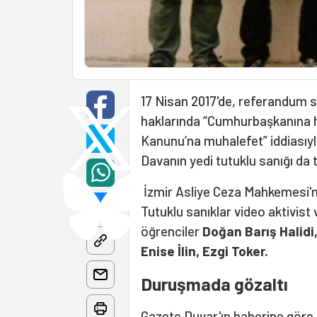
17 Nisan 2017'de, referandum s
haklarında “Cumhurbaşkanına ha
Kanunu’na muhalefet” iddiasıyla
Davanın yedi tutuklu sanığı da ta
İzmir Asliye Ceza Mahkemesi'nd
Tutuklu sanıklar video aktivis
öğrenciler
Doğan Barış Halidi
Enise İlin, Ezgi Toker.
Duruşmada gözaltı
Gazete Duvar'ın haberine göre