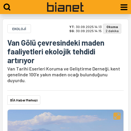
YT:
30.09.2025 14:13
Okuma
EKOLOJİ
SG:
30.09.2025 14:15
2 dakika
Van Gölü çevresindeki maden
faaliyetleri ekolojik tehdidi
artırıyor
Van Tarihi Eserleri Koruma ve Geliştirme Derneği, kent
genelinde 100’e yakın maden ocağı bulunduğunu
duyurdu.
BİA Haber Merkezi