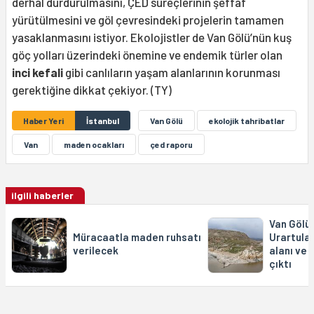
derhal durdurulmasını, ÇED süreçlerinin şeffaf
yürütülmesini ve göl çevresindeki projelerin tamamen
yasaklanmasını istiyor. Ekolojistler de Van Gölü’nün kuş
göç yolları üzerindeki önemine ve endemik türler olan
inci kefali
gibi canlıların yaşam alanlarının korunması
gerektiğine dikkat çekiyor. (TY)
Haber Yeri
İstanbul
Van Gölü
ekolojik tahribatlar
Van
maden ocakları
çed raporu
ilgili haberler
Van Gölü'
Müracaatla maden ruhsatı
Urartula
verilecek
alanı ve
çıktı