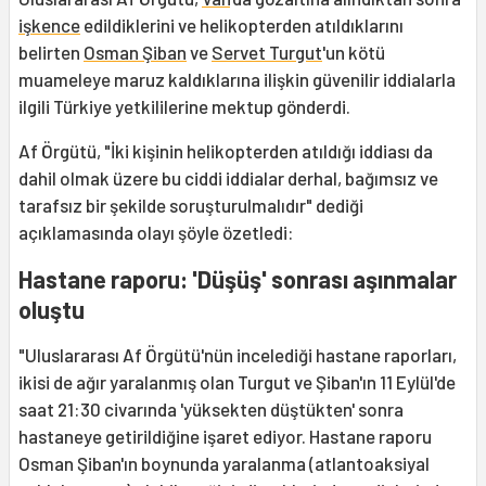
işkence
edildiklerini ve helikopterden atıldıklarını
belirten
Osman Şiban
ve
Servet Turgut
'un kötü
muameleye maruz kaldıklarına ilişkin güvenilir iddialarla
ilgili Türkiye yetkililerine mektup gönderdi.
Af Örgütü, "İki kişinin helikopterden atıldığı iddiası da
dahil olmak üzere bu ciddi iddialar derhal, bağımsız ve
tarafsız bir şekilde soruşturulmalıdır" dediği
açıklamasında olayı şöyle özetledi:
Hastane raporu: 'Düşüş' sonrası aşınmalar
oluştu
"Uluslararası Af Örgütü'nün incelediği hastane raporları,
ikisi de ağır yaralanmış olan Turgut ve Şiban'ın 11 Eylül'de
saat 21:30 civarında 'yüksekten düştükten' sonra
hastaneye getirildiğine işaret ediyor. Hastane raporu
Osman Şiban'ın boynunda yaralanma (atlantoaksiyal