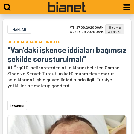
YT:
27.09.2020 09:54
Okuma
HAKLAR
SG:
28.09.2020 08:14
3 dakika
ULUSLARARASI AF ÖRGÜTÜ
"Van'daki işkence iddiaları bağımsız
şekilde soruşturulmalı"
Af Örgütü, helikopterden atıldıklarını belirten Osman
Şiban ve Servet Turgut'un kötü muameleye maruz
kaldıklarına ilişkin güvenilir iddialarla ilgili Türkiye
yetkililerine mektup gönderdi.
İstanbul