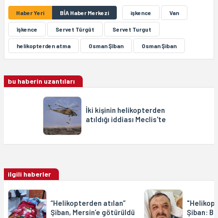
Haber Yeri
BİA Haber Merkezi
işkence
Van
îşkence
Servet Tûrgût
Servet Turgut
helikopterden atma
Osman Şîban
Osman Şiban
bu haberin uzantıları
İki kişinin helikopterden
atıldığı iddiası Meclis'te
ilgili haberler
“Helikopterden atılan”
"Helikopt
Şiban, Mersin’e götürüldü
Şiban: Biz