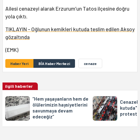
Ailesi cenazeyi alarak Erzurum’un Tatos ilçesine doğru
yola çıktı.
TIKLAYIN - Oğlunun kemikleri kutuda teslim edilen Aksoy
gözaltında
(EMK)
Haber Yeri
BİA Haber Merkezi
cenaze
ilgili haberler
“Hem yaşayanların hem de
Cenazele
ölülerimizin haysiyetlerini
kutuda" 
savunmaya devam
protesto 
edeceğiz”