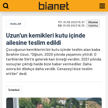
YT:
01.09.2023 15:37
Okuma
HAKLAR
SG:
01.09.2023 16:25
1 dakika
Uzun'un kemikleri kutu içinde
ailesine teslim edildi
Çocuğunun kemiklerini bir kutu içinde teslim alan baba
İbrahim Uzun, “Oğlum, 2020 yılında yaşamını yitirdi. O
tarihlerde Siirt'e gelerek kan örneği verdim. 2021 yılında
sonuçlar çıktığı halde bize haber vermediler. Daha
sonra bir dilekçe daha verdik. Cenazeyi bize teslim
ettiler” dedi.
İstanbul