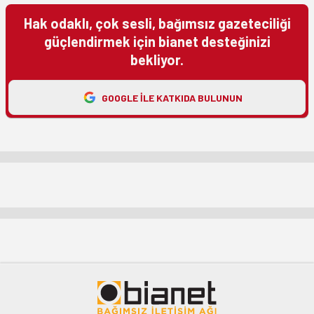
Hak odaklı, çok sesli, bağımsız gazeteciliği
güçlendirmek için bianet desteğinizi
bekliyor.
GOOGLE ILE KATKIDA BULUNUN