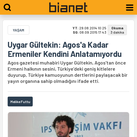
YT:
29.08.2014 10:25
Okuma
YAŞAM
SG:
08.09.2015 17:43
3 dakika
Uygar Gültekin: Agos'a Kadar
Ermeniler Kendini Anlatamıyordu
Agos gazetesi muhabiri Uygar Gültekin, Agos'tan önce
Ermeni halkının sesini, Türkiye’deki geniş kitlelere
duyurup, Türkiye kamuoyunun dertlerini paylaşacak bir
yayın organına sahip olmadığını ifade etti.
Melike Futtu