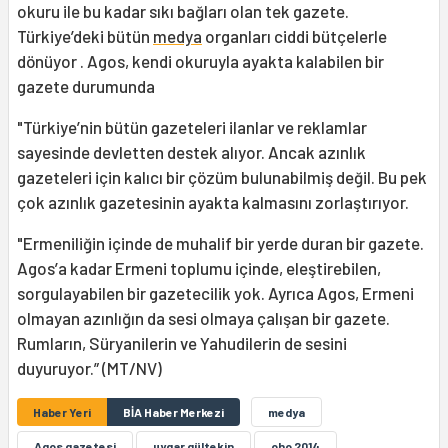
okuru ile bu kadar sıkı bağları olan tek gazete.
Türkiye’deki bütün
medya
organları ciddi bütçelerle
dönüyor . Agos, kendi okuruyla ayakta kalabilen bir
gazete durumunda
"Türkiye’nin bütün gazeteleri ilanlar ve reklamlar
sayesinde devletten destek alıyor. Ancak azınlık
gazeteleri için kalıcı bir çözüm bulunabilmiş değil. Bu pek
çok azınlık gazetesinin ayakta kalmasını zorlaştırıyor.
"Ermeniliğin içinde de muhalif bir yerde duran bir gazete.
Agos’a kadar Ermeni toplumu içinde, eleştirebilen,
sorgulayabilen bir gazetecilik yok. Ayrıca Agos, Ermeni
olmayan azınlığın da sesi olmaya çalışan bir gazete.
Rumların, Süryanilerin ve Yahudilerin de sesini
duyuruyor.” (MT/NV)
Haber Yeri
BİA Haber Merkezi
medya
Agos gazetesi
uygar gültekin
oho 2014