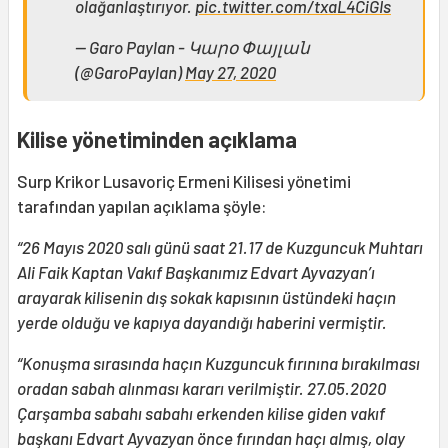
olağanlaştırıyor.
pic.twitter.com/txaL4CiGIs
— Garo Paylan - Կարօ Փայլան
(@GaroPaylan)
May 27, 2020
Kilise yönetiminden açıklama
Surp Krikor Lusavoriç Ermeni Kilisesi yönetimi
tarafından yapılan açıklama şöyle:
“26 May
ıs 2020 sal
ı g
ün
ü saat 21.17 de Kuzguncuk Muhtar
ı
Ali Faik Kaptan Vak
ıf Ba
şkan
ım
ız Edvart Ayvazyan
’ı
arayarak kilisenin d
ış sokak kap
ıs
ın
ın
üst
ündeki ha
çın
yerde oldu
ğu ve kap
ıya dayand
ığı haberini vermi
ştir.
“Konu
şma s
ıras
ında ha
çın Kuzguncuk f
ır
ın
ına b
ırak
ılmas
ı
oradan sabah al
ınmas
ı karar
ı verilmi
ştir. 27.05.2020
Çar
şamba sabah
ı sabah
ı erkenden kilise giden vak
ıf
ba
şkan
ı Edvart Ayvazyan
önce f
ır
ından ha
çı alm
ış, olay