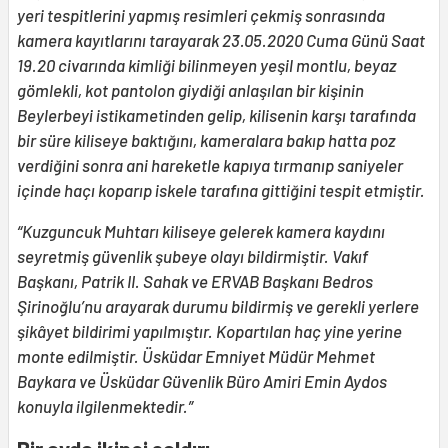
yeri tespitlerini yapm
ış resimleri
çekmi
ş sonras
ında
kamera kay
ıtlar
ın
ı tarayarak 23.05.2020 Cuma G
ün
ü Saat
19.20 civar
ında kimli
ği bilinmeyen ye
şil montlu, beyaz
g
ömlekli, kot pantolon giydi
ği anla
şılan bir ki
şinin
Beylerbeyi istikametinden gelip, kilisenin kar
şı taraf
ında
bir s
üre kiliseye bakt
ığın
ı, kameralara bak
ıp hatta poz
verdi
ğini sonra ani hareketle kap
ıya t
ırman
ıp saniyeler
i
çinde ha
çı kopar
ıp iskele taraf
ına gitti
ğini tespit etmi
ştir.
“Kuzguncuk Muhtar
ı kiliseye gelerek kamera kayd
ın
ı
seyretmi
ş g
üvenlik
şubeye olay
ı bildirmi
ştir. Vak
ıf
Ba
şkan
ı, Patrik II. Sahak ve ERVAB Ba
şkan
ı Bedros
Şirino
ğlu
’nu arayarak durumu bildirmi
ş ve gerekli yerlere
şik
âyet bildirimi yap
ılm
ışt
ır. Kopart
ılan ha
ç yine yerine
monte edilmi
ştir.
Üsk
üdar Emniyet M
üd
ür Mehmet
Baykara ve
Üsk
üdar G
üvenlik B
üro Amiri Emin Aydos
konuyla ilgilenmektedir.
”