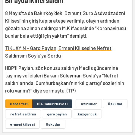
Bir ayda ikinci saldırı
8 Mayıs’ta da Bakırköy’deki Dzınunt Surp Asdvadzadzni
Kilisesi’nin giriş kapısı ateşe verilmiş, olayın ardından
gözaltına alınan saldırgan M.K ifadesinde “Koronavirüsü
bunlar bela ettiği için yaktım” demişti.
TIKLAYIN - Garo Paylan, Ermeni Kilisesine Nefret
Saldırısını Soylu’ya Sordu
HDP'li Paylan, söz konusu saldırıyı Meclis gündemine
taşımış ve İçişleri Bakanı Süleyman Soylu’ya “Nefret
saldırılarında, Cumhurbaşkanı’nın ‘kılıç artığı’ sözlerinin
rolü var mı?” diye sormuştu. (TP)
Haber Yeri
BİA Haber Merkezi
Azınlıklar
Üsküdar
nefret saldırısı
garo paylan
kuzguncuk
ermeni kilisesi
Uskudar