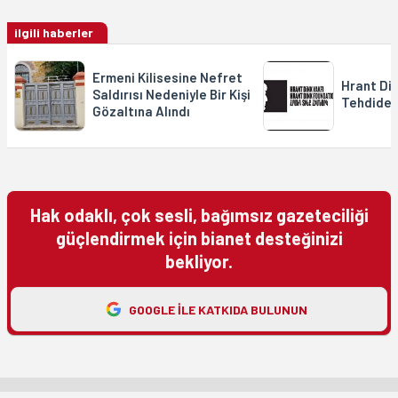
ilgili haberler
Ermeni Kilisesine Nefret
Hrant Din
Saldırısı Nedeniyle Bir Kişi
Tehdide 
Gözaltına Alındı
Hak odaklı, çok sesli, bağımsız gazeteciliği
güçlendirmek için bianet desteğinizi
bekliyor.
GOOGLE ILE KATKIDA BULUNUN