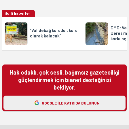
ilgili haberler
ÇMO: Val
“Validebağ korudur, koru
Deresi'n
olarak kalacak”
korkunç 
Hak odaklı, çok sesli, bağımsız gazeteciliği
güçlendirmek için bianet desteğinizi
bekliyor.
GOOGLE ILE KATKIDA BULUNUN