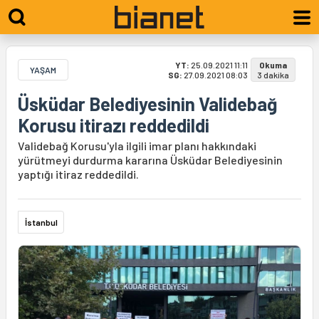
YT:
25.09.2021 11:11
Okuma
YAŞAM
SG:
27.09.2021 08:03
3 dakika
Üsküdar Belediyesinin Validebağ
Korusu itirazı reddedildi
Validebağ Korusu'yla ilgili imar planı hakkındaki
yürütmeyi durdurma kararına Üsküdar Belediyesinin
yaptığı itiraz reddedildi.
İstanbul