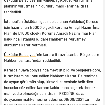
Üsküdar
Belediyesi'nin
Validebağ Korusu
'yla ilgili imar
planının yürütmesinin durdurulması kararına itirazı
reddedildi.
İstanbul'un Üsküdar ilçesinde bulunan Validebağ Korusu
için hazırlanan 1/5000 ölçekli Koruma Amaçlı Nazım İmar
Planı ile 1/1000 ölçekli Koruma Amaçlı Nazım İmar Planı
hakkında, İstanbul 6. İdare Mahkemesi yürütmeyi
durdurma kararı vermişti.
Üsküdar Belediyesi
'nin karara itirazı İstanbul Bölge İdare
Mahkemesi tarafından reddedildi.
Kararda, “Dava dosyasında mevcut bilgi ve belgelere göre,
itiraz istemine konu edilen Mahkeme kararı Dairemizce
de uygun görülmüş olup, itiraz dilekçesinde belirtilen
hususlar söz edilen kararın kaldırılmasını gerektirecek
mahiyette olmadığından itirazın REDDİNE, dava
dosyasının mahkemesine iadesine, 09/09/2021 tarihinde