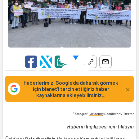
Haberlerimizi Google'da daha sık görmek
×
için bianet'i tercih ettiğiniz haber
kaynaklarına ekleyebilirsiniz...
* Fotoğraf:
Validebağ
Gönüllüleri / Twitter
Haberin
İngilizcesi
için tıklayın