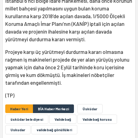
İstanbul 6’ncı Bölge İdare Mahkemesi, daha önce korunun
millet bahçesi yapılmasını uygun bulan koruma
kurullarına karşı 2018’de açılan davada, 1/5000 Ölçekli
Koruma Amaçlı İmar Planı’nın (KANİP) iptali için açılan
davada ve projenin ihalesine karşı açılan davada
yürütmeyi durdurma kararı vermişti.
Projeye karşı üç yürütmeyi durdurma kararı olmasına
rağmen iş makineleri projede de yer alan yürüyüş yolunu
yapmak için daha önce 2 Eylül tarihinde koru içerisine
girmiş ve kum dökmüştü. İş makineleri nöbetçiler
tarafından engellenmişti.
(TP)
Haber Yeri
BİA Haber Merkezi
Üsküdar
üsküdar belediyesi
Validebağ
Validebağ korusu
Uskudar
validebağ gönüllüleri