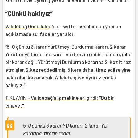
kesin olarak oybirliğiyle karar verildi” ifadeleri kullanıldı.
“Çünkü haklıyız”
Validebağ Gönüllüleri
'nin Twitter hesabından yapılan
açıklamada şu ifadeler yer aldı:
“5-0 çünkü 3 karar Yürütmeyi Durdurma kararı, 2 karar
Yürütmeyi Durdurma kararına itirazın reddi. Tamam, nihai
bir karar değil. Yürütmeyi Durdurma kararına 2. kez itiraz
etmişler. 2.kez reddedilmiş. 5 kere daha itiraz edilse yine
haklı olan kazanacak. Adalete güveniyoruz çünkü
haklıyız.”
TIKLAYIN - Validebağ'a iş makineleri girdi: "Bu bir
cinayet"
5-0 çünkü 3 karar YD kararı, 2 karar YD
kararına itirazın reddi.