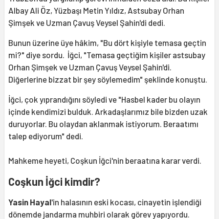
Albay Ali Öz, Yüzbaşı Metin Yıldız, Astsubay Orhan
Şimşek ve Uzman Çavuş Veysel Şahin'di dedi.
Bunun üzerine üye hâkim, "Bu dört kişiyle temasa geçtin
mi?" diye sordu. İğci, "Temasa geçtiğim kişiler astsubay
Orhan Şimşek ve Uzman Çavuş Veysel Şahin'di.
Diğerlerine bizzat bir şey söylemedim" şeklinde konuştu.
İğci, çok yıprandığını söyledi ve "Hasbel kader bu olayın
içinde kendimizi bulduk. Arkadaşlarımız bile bizden uzak
duruyorlar. Bu olaydan aklanmak istiyorum. Beraatımı
talep ediyorum" dedi.
Mahkeme heyeti, Coşkun İğci'nin beraatına karar verdi.
Coşkun İğci kimdir?
Yasin Hayal
'in halasının eski kocası, cinayetin işlendiği
dönemde jandarma muhbiri olarak görev yapıyordu.