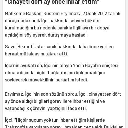
"Cinayeti dört ay önce ihbar ettim"
Mahkeme Başkanı Rüstem Eryılmaz, 17 Ocak 2012 tarihli
duruşmada sanık İğci hakkında sehven hüküm
kurulmadığını bu nedenle sanıkla ilgili ayrı bir dosya
açıldığını söyleyerek duruşmaya başladı.
Savcı Hikmet Usta, sanık hakkında daha önce verilen
beraat mütalaasını tekrar etti.
İğci'nin avukatı da, İğci'nin olayla Yasin Hayal'in eniştesi
olması dışında hiçbir bağlantısının bulunmadığını
söyleyerek müvekkilinin beraatını istedi.
Eryılmaz, İğci'nin son sözünü sordu. İğci, cinayetten dört
ay önce aldığı bilgileri görevlilere ihbar ettiğini ve
vatandaşlık görevini yaptığını ifade etti.
İğci, "Hiçbir suçum yoktur. İhbar ettiğim kişilerde
Trabzon'da yargılanıp görevi ihmalden ceza aldı. Bu kişiler