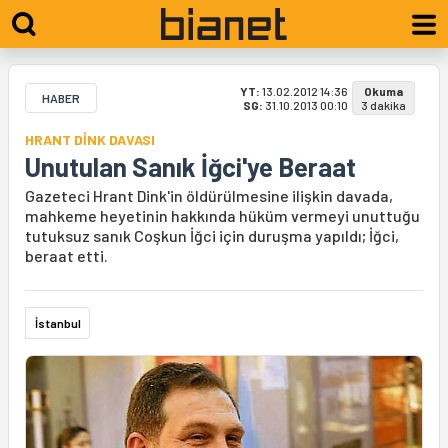
YT:
13.02.2012 14:36
Okuma
HABER
SG:
31.10.2013 00:10
3 dakika
HRANT DİNK DAVASI
Unutulan Sanık İğci'ye Beraat
Gazeteci Hrant Dink'in öldürülmesine ilişkin davada,
mahkeme heyetinin hakkında hüküm vermeyi unuttuğu
tutuksuz sanık Coşkun İğci için duruşma yapıldı; İğci,
beraat etti.
İstanbul