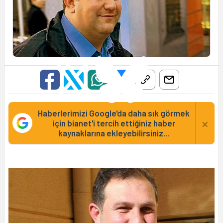
Haberlerimizi Google'da daha sık görmek
×
için bianet'i tercih ettiğiniz haber
kaynaklarına ekleyebilirsiniz...