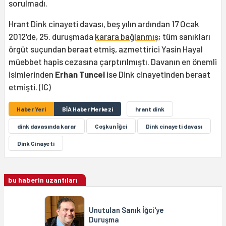
sorulmadı.
Hrant
Dink cinayeti davası
, beş yılın ardından 17 Ocak
2012'de, 25. duruşmada
karara bağlanmış
; tüm sanıkları
örgüt suçundan beraat etmiş, azmettirici Yasin Hayal
müebbet hapis cezasına çarptırılmıştı. Davanın en önemli
isimlerinden
Erhan Tuncel
ise Dink cinayetinden beraat
etmişti. (IC)
Haber Yeri
BİA Haber Merkezi
hrant dink
dink davasında karar
Coşkun İğci
Dink cinayeti davası
Dink Cinayeti
bu haberin uzantıları
Unutulan Sanık İğci'ye
Duruşma