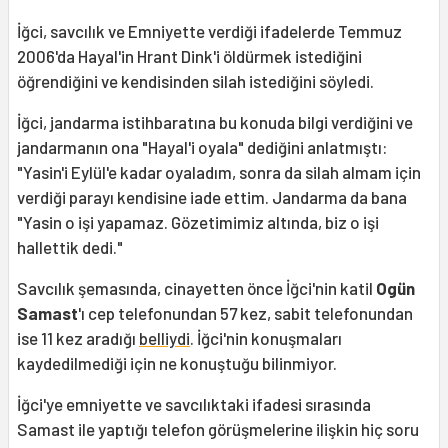
İğci, savcılık ve Emniyette verdiği ifadelerde Temmuz
2006'da Hayal'in Hrant Dink'i öldürmek istediğini
öğrendiğini ve kendisinden silah istediğini söyledi.
İğci, jandarma istihbaratına bu konuda bilgi verdiğini ve
jandarmanın ona "Hayal'i oyala" dediğini anlatmıştı:
"Yasin'i Eylül'e kadar oyaladım, sonra da silah almam için
verdiği parayı kendisine iade ettim. Jandarma da bana
"Yasin o işi yapamaz. Gözetimimiz altında, biz o işi
hallettik dedi."
Savcılık şemasında, cinayetten önce İğci'nin katil
Ogün
Samast
'ı cep telefonundan 57 kez, sabit telefonundan
ise 11 kez aradığı
belliydi
. İğci'nin konuşmaları
kaydedilmediği için ne konuştuğu bilinmiyor.
İğci'ye emniyette ve savcılıktaki ifadesi sırasında
Samast ile yaptığı telefon görüşmelerine ilişkin hiç soru