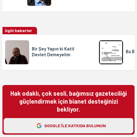
ilgili haberler
Bir Şey Yapın ki Katil
Bu B
Devlet Demeyelim
Hak odaklı, çok sesli, bağımsız gazeteciliği
güçlendirmek için bianet desteğinizi
bekliyor.
GOOGLE ILE KATKIDA BULUNUN