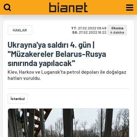
YT:
27.02.2022 09:48
Okuma
HAKLAR
SG:
27.02.2022 18:22
4 dakika
Ukrayna'ya saldırı 4. gün |
"Müzakereler Belarus-Rusya
sınırında yapılacak"
Kiev, Harkov ve Lugansk'ta petrol depoları ile doğalgaz
hatları vuruldu.
İstanbul