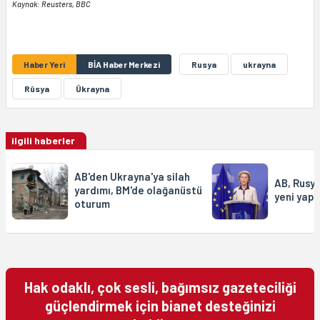
Kaynak: Reusters, BBC
Haber Yeri
BİA Haber Merkezi
Rusya
ukrayna
Rûsya
Ûkrayna
ilgili haberler
AB'den Ukrayna'ya silah
AB, Rusya
yardımı, BM'de olağanüstü
yeni yapt
oturum
Hak odaklı, çok sesli, bağımsız gazeteciliği
güçlendirmek için bianet desteğinizi