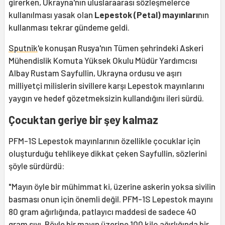
girerken, Ukrayna'nın uluslaraarası sözleşmelerce
kullanılması yasak olan
Lepestok (Petal) mayınları
nın
kullanması tekrar gündeme geldi.
Sputnik
'e konuşan Rusya'nın Tümen şehrindeki Askeri
Mühendislik Komuta Yüksek Okulu Müdür Yardımcısı
Albay Rustam Sayfullin, Ukrayna ordusu ve aşırı
milliyetçi milislerin sivillere karşı Lepestok mayınlarını
yaygın ve hedef gözetmeksizin kullandığını ileri sürdü.
Çocuktan geriye bir şey kalmaz
PFM-1S Lepestok mayınlarının özellikle çocuklar için
oluşturduğu tehlikeye dikkat çeken Sayfullin, sözlerini
şöyle sürdürdü:
"Mayın öyle bir mühimmat ki, üzerine askerin yoksa sivilin
basması onun için önemli değil. PFM-1S Lepestok mayını
80 gram ağırlığında, patlayıcı maddesi de sadece 40
gram sıvı. Böyle bir mayın üzerine 100 kilo ağırlığında bir