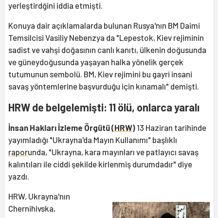
yerleştirdğini iddia etmişti.
Konuya dair açıklamalarda bulunan Rusya'nın BM Daimi
Temsilcisi Vasiliy Nebenzya da "Lepestok, Kiev rejiminin
sadist ve vahşi doğasının canlı kanıtı, ülkenin doğusunda
ve güneydoğusunda yaşayan halka yönelik gerçek
tutumunun sembolü. BM, Kiev rejimini bu gayri insani
savaş yöntemlerine başvurduğu için kınamalı" demişti.
HRW de belgelemişti: 11 ölü, onlarca yaralı
İnsan Hakları İzleme Örgütü (
HRW
)
13 Haziran tarihinde
yayımladığı "Ukrayna'da Mayın Kullanımı" başlıklı
rapor
unda, "Ukrayna, kara mayınları ve patlayıcı savaş
kalıntıları ile ciddi şekilde kirlenmiş durumdadır" diye
yazdı.
HRW, Ukrayna'nın
Chernihivska,