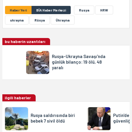
Haber Yeri
BİA Haber Merkezi
Rusya
HRW
ukrayna
Rûsya
Ûkrayna
bu haberin uzantıları
Rusya-Ukrayna Savaşı'nda
günlük bilanço: 19 ölü, 48
yaralı
ilgili haberler
Rusya saldırısında biri
Putin'den
bebek 7 sivil öldü
güvenliği