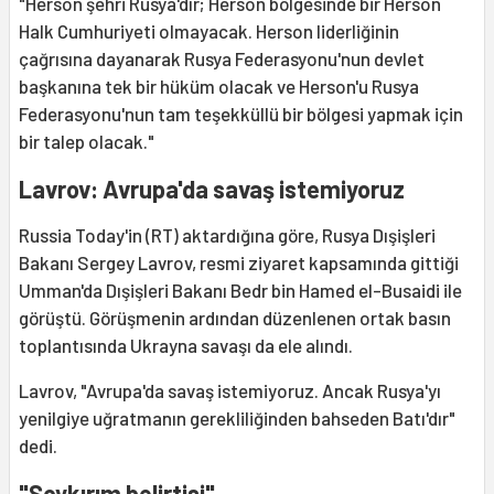
"Herson şehri Rusya'dır; Herson bölgesinde bir Herson
Halk Cumhuriyeti olmayacak. Herson liderliğinin
çağrısına dayanarak Rusya Federasyonu'nun devlet
başkanına tek bir hüküm olacak ve Herson'u Rusya
Federasyonu'nun tam teşekküllü bir bölgesi yapmak için
bir talep olacak."
Lavrov: Avrupa'da savaş istemiyoruz
Russia Today'in (RT) aktardığına göre, Rusya Dışişleri
Bakanı Sergey Lavrov, resmi ziyaret kapsamında gittiği
Umman'da Dışişleri Bakanı Bedr bin Hamed el-Busaidi ile
görüştü. Görüşmenin ardından düzenlenen ortak basın
toplantısında Ukrayna savaşı da ele alındı.
Lavrov, "Avrupa'da savaş istemiyoruz. Ancak Rusya'yı
yenilgiye uğratmanın gerekliliğinden bahseden Batı'dır"
dedi.
"Soykırım belirtisi"