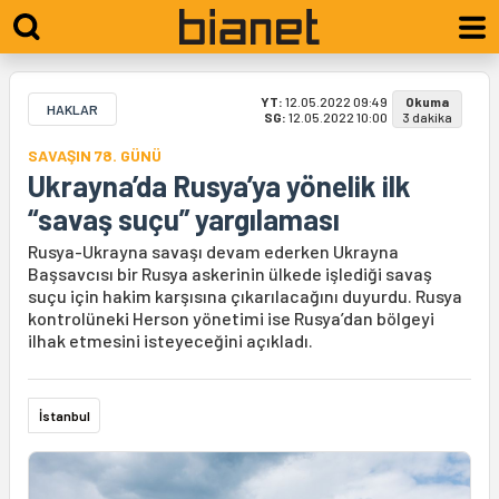
YT:
12.05.2022 09:49
Okuma
HAKLAR
SG:
12.05.2022 10:00
3 dakika
SAVAŞIN 78. GÜNÜ
Ukrayna’da Rusya’ya yönelik ilk
“savaş suçu” yargılaması
Rusya-Ukrayna savaşı devam ederken Ukrayna
Başsavcısı bir Rusya askerinin ülkede işlediği savaş
suçu için hakim karşısına çıkarılacağını duyurdu. Rusya
kontrolüneki Herson yönetimi ise Rusya’dan bölgeyi
ilhak etmesini isteyeceğini açıkladı.
İstanbul