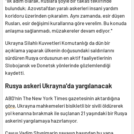
"İlk adım olarak, Ruslara şöyle bir takas teklifinde
bulunduk; Azovstal'dan yaralı askerleri insani yardım
koridoru üzerinden çıkaralım. Aynı zamanda, esir düşen
Rusları, esir değişimi kurallarına göre verelim. Bu konuda
anlaşma sağlanmadı, müzakereler devam ediyor."
Ukrayna Silahlı Kuvvetleri Komutanlığı da dün bir
açıklama yaparak ülkenin doğusundaki saldırılarını
sürdüren Rusya ordusunun en aktif faaliyetlerinin
Slobojansk ve Donetsk yönlerinde gözlemlendiği
kaydetti.
Rusya askeri Ukrayna'da yargılanacak
ABD'nin The New York Times gazetesinin aktardığına
göre
, Ukrayna mahkemeleri bisikletli bir sivili öldürerek
yol kenarına bırakmak ile suçlanan 21 yaşındaki bir Rusya
askerini yargılamaya hazırlanıyor.
Çavuş Vadim Shysimarin savaşın başından bu yana