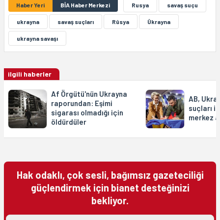
Haber Yeri
BİA Haber Merkezi
Rusya
savaş suçu
ukrayna
savaş suçları
Rûsya
Ûkrayna
ukrayna savaşı
ilgili haberler
Af Örgütü'nün Ukrayna
AB, Ukra
raporundan: Eşimi
suçları i
sigarası olmadığı için
merkez 
öldürdüler
Hak odaklı, çok sesli, bağımsız gazeteciliği
güçlendirmek için bianet desteğinizi
bekliyor.