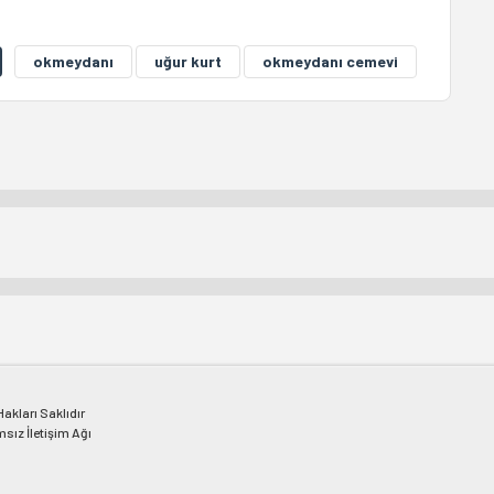
okmeydanı
uğur kurt
okmeydanı cemevi
kları Saklıdır
msız İletişim Ağı