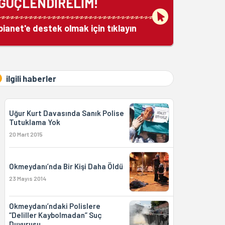
GÜÇLENDİRELİM!
bianet'e destek olmak için tıklayın
ilgili haberler
Uğur Kurt Davasında Sanık Polise
Tutuklama Yok
20 Mart 2015
Okmeydanı’nda Bir Kişi Daha Öldü
23 Mayıs 2014
Okmeydanı’ndaki Polislere
“Deliller Kaybolmadan” Suç
Duyurusu