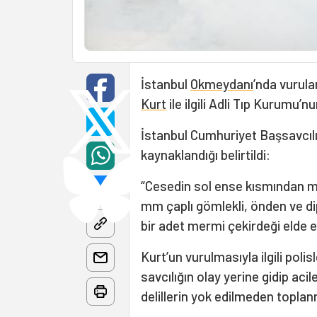
İstanbul
Okmeydanı
’nda vurula
Kurt
ile ilgili Adli Tıp Kurumu’n
İstanbul Cumhuriyet Başsavcı
kaynaklandığı belirtildi:
“Cesedin sol ense kısmından
mm çaplı gömlekli, önden ve di
bir adet mermi çekirdeği elde ed
Kurt’un vurulmasıyla ilgili pol
savcılığın olay yerine gidip aci
delillerin yok edilmeden toplan