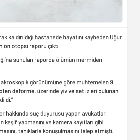
rak kaldırıldığı hastanede hayatını kaybeden
Uğur
un ön otopsi raporu çıktı.
lığı’na sunulan raporda ölümün mermiden
 makroskopik görünümüne göre muhtemelen 9
pten deforme, üzerinde yiv ve set izleri bulunan
ildi.”
isler hakkında suç duyurusu yapan avukatlar,
len keşif yapmasını ve kamera kayıtları gibi
masını, tanıklarla konuşulmasını talep etmişti.