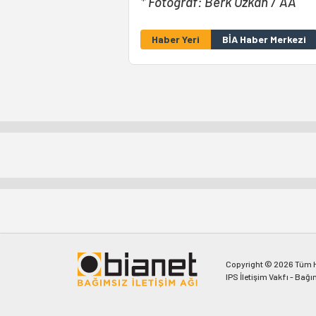
* Fotoğraf: Berk Özkan / AA
Haber Yeri
BİA Haber Merkezi
Copyright © 2026 Tüm Ha
IPS İletişim Vakfı - Bağı