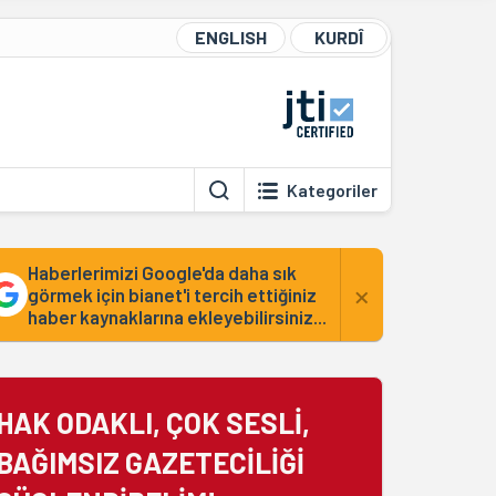
ENGLISH
KURDÎ
Kategoriler
Haberlerimizi Google'da daha sık
×
görmek için bianet'i tercih ettiğiniz
haber kaynaklarına ekleyebilirsiniz...
HAK ODAKLI, ÇOK SESLİ,
BAĞIMSIZ GAZETECİLİĞİ