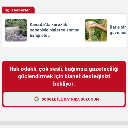
ilgili haberler
Kanada'da kuraklık
Barış ol
sebebiyle binlerce somon
güvences
balığı öldü
Hak odaklı, çok sesli, bağımsız gazeteciliği
güçlendirmek için bianet desteğinizi
bekliyor.
GOOGLE ILE KATKIDA BULUNUN