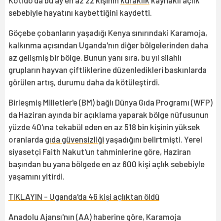
Kotido'da bu ay en az 22 kişinin
kuraklık
kaynaklı açlık
sebebiyle hayatını kaybettiğini kaydetti.
Göçebe çobanların yaşadığı Kenya sınırındaki Karamoja,
kalkınma açısından Uganda'nın diğer bölgelerinden daha
az gelişmiş bir bölge. Bunun yanı sıra, bu yıl silahlı
grupların hayvan çiftliklerine düzenledikleri baskınlarda
görülen artış, durumu daha da kötüleştirdi.
Birleşmiş Milletler'e (BM) bağlı Dünya Gıda Programı (WFP)
da Haziran ayında bir açıklama yaparak bölge nüfusunun
yüzde 40'ına tekabül eden en az 518 bin kişinin yüksek
oranlarda
gıda güvensizliği
yaşadığını belirtmişti. Yerel
siyasetçi Faith Nakut'un tahminlerine göre, Haziran
başından bu yana bölgede en az 600 kişi açlık sebebiyle
yaşamını yitirdi.
TIKLAYIN - Uganda'da 46 kişi açlıktan öldü
Anadolu Ajansı'nın (AA) haberine göre, Karamoja