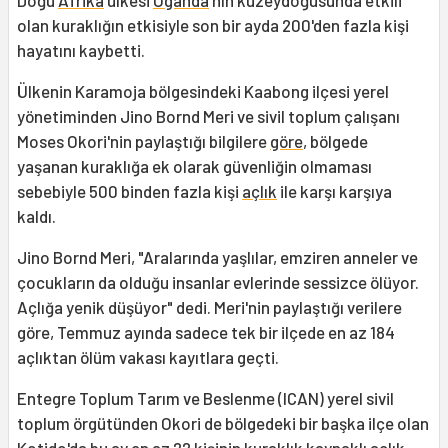
Doğu
Afrika
ülkesi
Uganda
'nın kuzeydoğusunda etkili
olan kuraklığın etkisiyle son bir ayda 200'den fazla kişi
hayatını kaybetti.
Ülkenin Karamoja bölgesindeki Kaabong ilçesi yerel
yönetiminden Jino Bornd Meri ve sivil toplum çalışanı
Moses Okori'nin paylaştığı bilgilere
göre
, bölgede
yaşanan kuraklığa ek olarak güvenliğin olmaması
sebebiyle 500 binden fazla kişi
açlık
ile karşı karşıya
kaldı.
Jino Bornd Meri, "Aralarında yaşlılar, emziren anneler ve
çocukların da olduğu insanlar evlerinde sessizce ölüyor.
Açlığa yenik düşüyor" dedi. Meri'nin paylaştığı verilere
göre, Temmuz ayında sadece tek bir ilçede en az 184
açlıktan ölüm vakası kayıtlara geçti.
Entegre Toplum Tarım ve Beslenme (ICAN) yerel sivil
toplum örgütünden Okori de bölgedeki bir başka ilçe olan