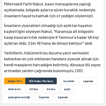
Milletvekili Faith Nakut, basın mensuplarına yaptığı
açıklamada, bölgede aylarca süren kuraklık nedeniyle
insanların hayatta kalmak için ot yediğini söylemişti.
İnsanların yiyecekleri olmadığı için açlıktan hayatını
kaybettiğini söyleyen Nakut, "Karamoja alt bölgesini
kasıp kavuran kıtlık nedeniyle 8 Temmuz'a kadar 46 kişi
açlıktan öldü, 2 bin 181 hane de ölmeyi bekliyor" dedi.
Yetkililerin, hükümetin bu duruma yanıt vermesini
beklerken en çok etkilenen hanelere yiyecek almak için
kendi maaşlarını harcadığını belirtmiş, dünyaya ölü sayısı
artmadan yardım çağrısında bulunmuştu. (SD)
Haber Yeri
BİA Haber Merkezi
kuraklık
uganda
iklim krizi
Afrîka
Afrika
açlık
gıda güvensizliği
Ûganda
ûganda