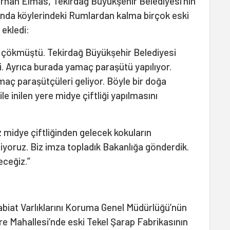
han Elmas, Tekirdağ Büyükşehir Belediyesi’nin
ında köylerindeki Rumlardan kalma birçok eski
e ekledi:
n çökmüştü. Tekirdağ Büyükşehir Belediyesi
i. Ayrıca burada yamaç paraşütü yapılıyor.
aç paraşütçüleri geliyor. Böyle bir doğa
e inilen yere midye çiftliği yapılmasını
midye çiftliğinden gelecek kokuların
yoruz. Biz imza topladık Bakanlığa gönderdik.
ceğiz.”
Tabiat Varlıklarını Koruma Genel Müdürlüğü’nün
e Mahallesi’nde eski Tekel Şarap Fabrikasının