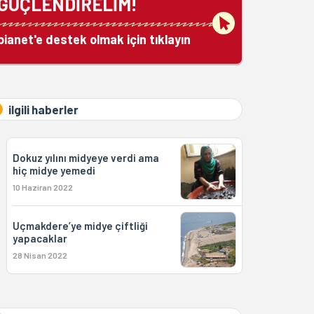
GÜÇLENDİRELİM!
bianet'e destek olmak için tıklayın
ilgili haberler
Dokuz yılını midyeye verdi ama
hiç midye yemedi
10 Haziran 2022
Uçmakdere’ye midye çiftliği
yapacaklar
28 Nisan 2022