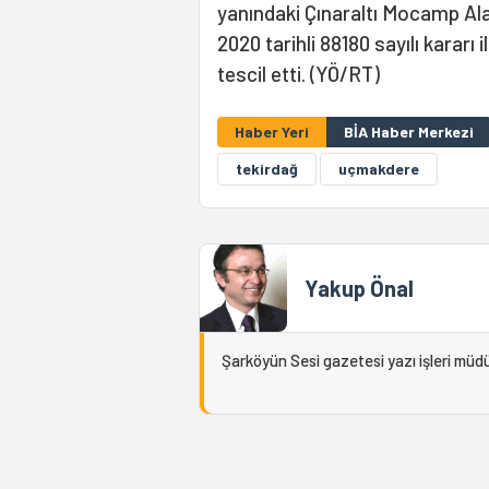
yanındaki Çınaraltı Mocamp Ala
2020 tarihli 88180 sayılı kararı
tescil etti. (YÖ/RT)
Haber Yeri
BİA Haber Merkezi
tekirdağ
uçmakdere
Yakup Önal
Şarköyün Sesi gazetesi yazı işleri müd