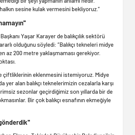
stemediği bir şeyi yapmanın anlamı nedir.
 halkın sesine kulak vermesini bekliyoruz.”
ynamayın"
 Başkanı Yaşar Karayer de balıkçılık sektörü
ararlı olduğunu söyledi: “Balıkçı tekneleri midye
a en az 200 metre yaklaşmaması gerekiyor.
oktası.
ye çiftliklerinin eklenmesini istemiyoruz. Midye
da yer alan balıkçı teknelerimizin cezalarla karşı
imsiz sezonlar geçirdiğimiz son yıllarda bir de
 sokmasınlar. Bir çok balıkçı esnafının ekmeğiyle
 gönderdik"