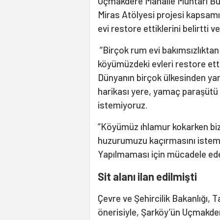
Uçmakdere Mahalle Muhtarı Bur
Miras Atölyesi projesi kapsam
evi restore ettiklerini belirtti v
“Birçok rum evi bakımsızlıkta
köyümüzdeki evleri restore ett
Dünyanın birçok ülkesinden yam
harikası yere, yamaç paraşütü il
istemiyoruz.
“Köyümüz ıhlamur kokarken biz 
huzurumuzu kaçırmasını istemi
Yapılmaması için mücadele ede
Sit alanı ilan edilmişti
Çevre ve Şehircilik Bakanlığı, 
önerisiyle, Şarköy’ün Uçmakder