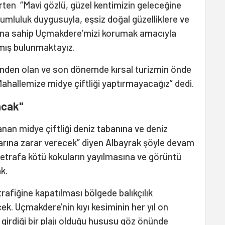
irten “Mavi gözlü, güzel kentimizin geleceğine
mluluk duygusuyla, eşsiz doğal güzelliklere ve
lığına sahip Uçmakdere’mizi korumak amacıyla
mış bulunmaktayız.
inden olan ve son dönemde kırsal turizmin önde
hallemize midye çiftliği yaptırmayacağız” dedi.
lacak"
nan midye çiftliği deniz tabanına ve deniz
arına zarar verecek” diyen Albayrak şöyle devam
ği etrafa kötü kokuların yayılmasına ve görüntü
k.
 trafiğine kapatılması bölgede balıkçılık
cek. Uçmakdere'nin kıyı kesiminin her yıl on
girdiği bir plajı olduğu hususu göz önünde