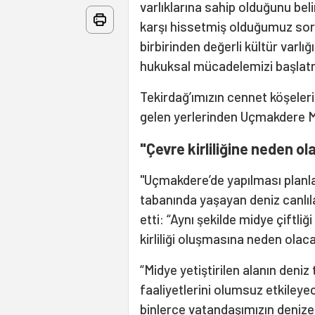
varlıklarına sahip olduğunu bel
karşı hissetmiş olduğumuz soru
birbirinden değerli kültür var
hukuksal mücadelemizi başlat
Tekirdağ’ımızın cennet köşeler
gelen yerlerinden Uçmakdere Ma
"Çevre kirliliğine neden o
"Uçmakdere’de yapılması planla
tabanında yaşayan deniz canlıl
etti: “Aynı şekilde midye çiftli
kirliliği oluşmasına neden olaca
“Midye yetiştirilen alanın deniz
faaliyetlerini olumsuz etkileye
binlerce vatandaşımızın denize 