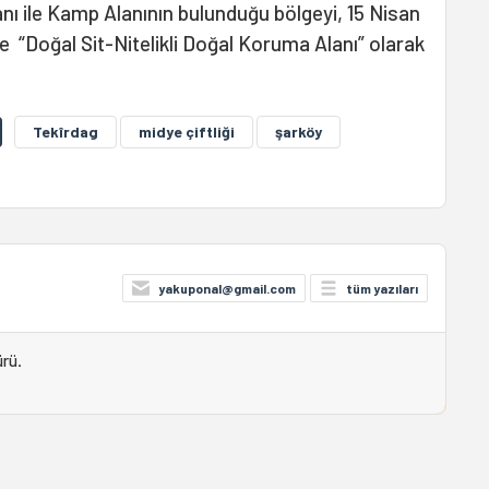
nı ile Kamp Alanının bulunduğu bölgeyi, 15 Nisan
 ile “Doğal Sit-Nitelikli Doğal Koruma Alanı” olarak
Tekîrdag
midye çiftliği
şarköy
yakuponal@gmail.com
tüm yazıları
ürü
.