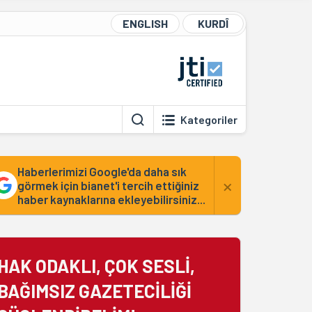
ENGLISH
KURDÎ
Kategoriler
Haberlerimizi Google'da daha sık
×
görmek için bianet'i tercih ettiğiniz
haber kaynaklarına ekleyebilirsiniz...
HAK ODAKLI, ÇOK SESLİ,
BAĞIMSIZ GAZETECİLİĞİ