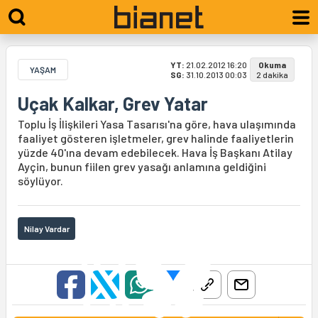
YT:
21.02.2012 16:20
Okuma
YAŞAM
SG:
31.10.2013 00:03
2 dakika
Uçak Kalkar, Grev Yatar
Toplu İş İlişkileri Yasa Tasarısı'na göre, hava ulaşımında
faaliyet gösteren işletmeler, grev halinde faaliyetlerin
yüzde 40'ına devam edebilecek. Hava İş Başkanı Atilay
Ayçin, bunun fiilen grev yasağı anlamına geldiğini
söylüyor.
Nilay Vardar