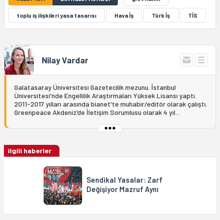
toplu iş ilişkileri yasa tasarısı
Hava İş
Türk İş
TİS
Nilay Vardar
Galatasaray Üniversitesi Gazetecilik mezunu. İstanbul
Üniversitesi'nde Engellilik Araştırmaları Yüksek Lisansı yaptı.
2011-2017 yılları arasında bianet'te muhabir/editör olarak çalıştı.
Greenpeace Akdeniz’de İletişim Sorumlusu olarak 4 yıl...
ilgili haberler
Sendikal Yasalar: Zarf
Değişiyor Mazruf Aynı