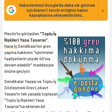
Haberlerimizi Google'da daha sık görmek
×
için bianet'i tercih ettiğiniz haber
kaynaklarına ekleyebilirsiniz...
Meclis'te görüşülen
"
Toplu İş
İlişkileri Yasa Tasarısı
"
,
Hava İş
Sendikası'nın grev
yapma hakkının "işletmeler
faaliyetlerin yüzde 40'ına
devam edebilir" maddesiyle
önüne geçiyor.
Sendikalar Yasası ve Toplu İş
Sözleşmesi Grev Lokavt
Yasası'nı tek yasada toplayan
"Toplu İş İlişkileri Yasa
Tasarısı"na eklenen bir