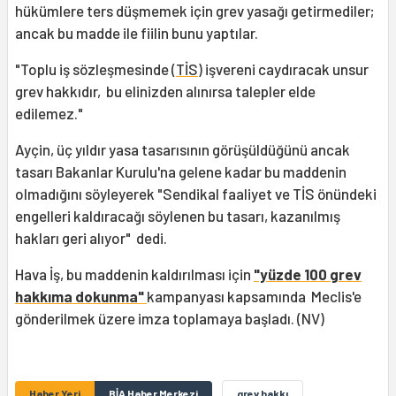
hükümlere ters düşmemek için grev yasağı getirmediler;
ancak bu madde ile fiilin bunu yaptılar.
"Toplu iş sözleşmesinde (
TİS
) işvereni caydıracak unsur
grev hakkıdır, bu elinizden alınırsa talepler elde
edilemez."
Ayçin, üç yıldır yasa tasarısının görüşüldüğünü ancak
tasarı Bakanlar Kurulu'na gelene kadar bu maddenin
olmadığını söyleyerek "Sendikal faaliyet ve TİS önündeki
engelleri kaldıracağı söylenen bu tasarı, kazanılmış
hakları geri alıyor" dedi.
Hava İş, bu maddenin kaldırılması için
"yüzde 100 grev
hakkıma dokunma"
kampanyası kapsamında Meclis'e
gönderilmek üzere imza toplamaya başladı. (NV)
Haber Yeri
BİA Haber Merkezi
grev hakkı