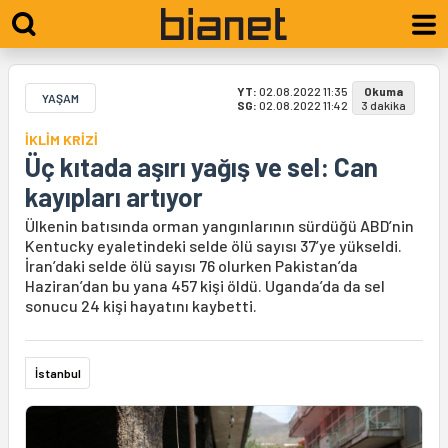
YT:
02.08.2022 11:35
Okuma
YAŞAM
SG:
02.08.2022 11:42
3 dakika
İKLİM KRİZİ
Üç kıtada aşırı yağış ve sel: Can
kayıpları artıyor
Ülkenin batısında orman yangınlarının sürdüğü ABD’nin
Kentucky eyaletindeki selde ölü sayısı 37’ye yükseldi.
İran’daki selde ölü sayısı 76 olurken Pakistan’da
Haziran’dan bu yana 457 kişi öldü. Uganda’da da sel
sonucu 24 kişi hayatını kaybetti.
İstanbul