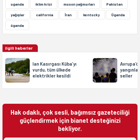
uganda
iklim krizi
muson yağmurları
Pakistan
yağışlar
california
Îran
kentucky
Ûganda
ûganda
ilgili haberler
Ian Kasırgası Küba’yı
Avrupa'da
vurdu, tüm ülkede
yangınlar
elektrikler kesildi
seller
Hak odaklı, çok sesli, bağımsız gazeteciliği
güçlendirmek için bianet desteğinizi
bekliyor.