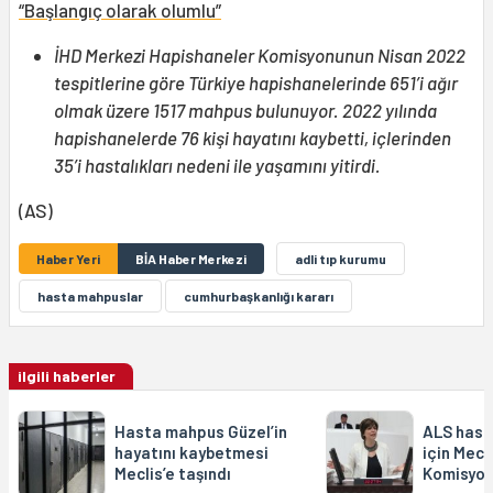
“Başlangıç olarak olumlu”
İHD Merkezi Hapishaneler Komisyonunun Nisan 2022
tespitlerine göre Türkiye hapishanelerinde 651’i ağır
olmak üzere 1517 mahpus bulunuyor. 2022 yılında
hapishanelerde 76 kişi hayatını kaybetti, içlerinden
35’i hastalıkları nedeni ile yaşamını yitirdi.
(AS)
Haber Yeri
BİA Haber Merkezi
adli tıp kurumu
hasta mahpuslar
cumhurbaşkanlığı kararı
ilgili haberler
Hasta mahpus Güzel’in
ALS hasta
hayatını kaybetmesi
için Mecl
Meclis’e taşındı
Komisyon