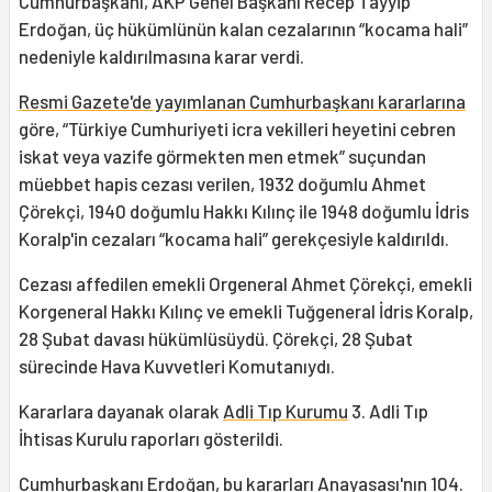
Cumhurbaşkanı, AKP Genel Başkanı Recep Tayyip
Erdoğan, üç hükümlünün kalan cezalarının “kocama hali”
nedeniyle kaldırılmasına karar verdi.
Resmi Gazete'de yayımlanan Cumhurbaşkanı kararlarına
göre, “Türkiye Cumhuriyeti icra vekilleri heyetini cebren
iskat veya vazife görmekten men etmek” suçundan
müebbet hapis cezası verilen, 1932 doğumlu Ahmet
Çörekçi, 1940 doğumlu Hakkı Kılınç ile 1948 doğumlu İdris
Koralp'in cezaları “kocama hali” gerekçesiyle kaldırıldı.
Cezası affedilen emekli Orgeneral Ahmet Çörekçi, emekli
Korgeneral Hakkı Kılınç ve emekli Tuğgeneral İdris Koralp,
28 Şubat davası hükümlüsüydü. Çörekçi, 28 Şubat
sürecinde Hava Kuvvetleri Komutanıydı.
Kararlara dayanak olarak
Adli Tıp Kurumu
3. Adli Tıp
İhtisas Kurulu raporları gösterildi.
Cumhurbaşkanı Erdoğan, bu kararları Anayasası'nın 104.