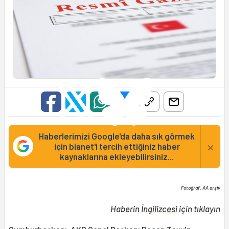
Haberlerimizi Google'da daha sık görmek
×
için bianet'i tercih ettiğiniz haber
kaynaklarına ekleyebilirsiniz...
Fotoğraf: AA arşiv
Haberin
İngilizcesi
için tıklayın