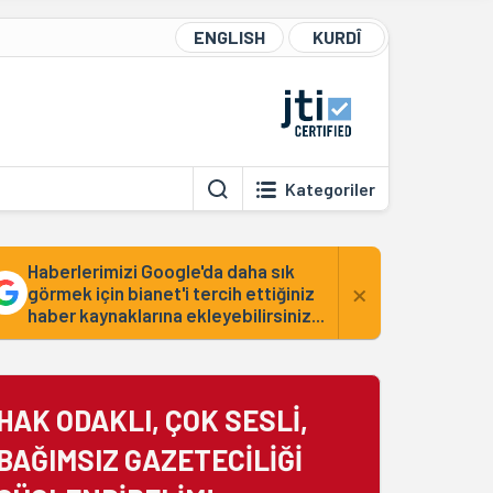
ENGLISH
KURDÎ
Kategoriler
Haberlerimizi Google'da daha sık
×
görmek için bianet'i tercih ettiğiniz
haber kaynaklarına ekleyebilirsiniz...
HAK ODAKLI, ÇOK SESLİ,
BAĞIMSIZ GAZETECİLİĞİ