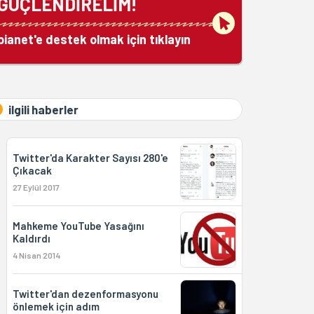
GÜÇLENDİRELİM!
bianet'e destek olmak için tıklayın
ilgili haberler
Twitter'da Karakter Sayısı 280'e
Çıkacak
27 Eylül 2017
Mahkeme YouTube Yasağını
Kaldırdı
4 Nisan 2014
Twitter'dan dezenformasyonu
önlemek için adım