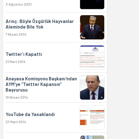
3 Ağustos 2021
Arınç: Böyle Özgürlük Hayvanlar
Aleminde Bile Yok
7 Nisan 2014
Twitter’ı Kapattı
21 Mart 2014
Anayasa Komisyonu Başkanı'ndan
AYM'ye “Twitter Kapansın”
Başvurusu
10 Nisan 2014
YouTube da Yasaklandı
27 Mart 2014