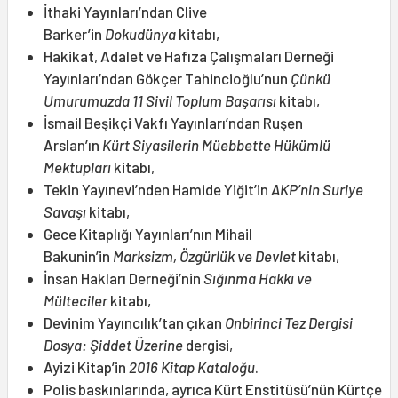
İthaki Yayınları’ndan Clive
Barker’in
Dokudünya
kitabı,
Hakikat, Adalet ve Hafıza Çalışmaları Derneği
Yayınları’ndan Gökçer Tahincioğlu’nun
Çünkü
Umurumuzda 11 Sivil Toplum Başarısı
kitabı,
İsmail Beşikçi Vakfı Yayınları’ndan Ruşen
Arslan’ın
Kürt Siyasilerin Müebbette Hükümlü
Mektupları
kitabı,
Tekin Yayınevi’nden Hamide Yiğit’in
AKP’nin Suriye
Savaşı
kitabı,
Gece Kitaplığı Yayınları’nın Mihail
Bakunin’in
Marksizm, Özgürlük ve Devlet
kitabı,
İnsan Hakları Derneği’nin
Sığınma Hakkı ve
Mülteciler
kitabı,
Devinim Yayıncılık’tan çıkan
Onbirinci Tez Dergisi
Dosya: Şiddet Üzerine
dergisi,
Ayizi Kitap’in
2016 Kitap Kataloğu
.
Polis baskınlarında, ayrıca Kürt Enstitüsü’nün Kürtçe