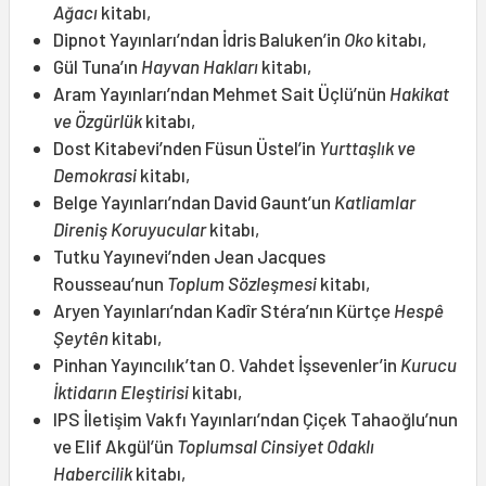
Ağacı
kitabı,
Dipnot Yayınları’ndan İdris Baluken’in
Oko
kitabı,
Gül Tuna’ın
Hayvan Hakları
kitabı,
Aram Yayınları’ndan Mehmet Sait Üçlü’nün
Hakikat
ve Özgürlük
kitabı,
Dost Kitabevi’nden Füsun Üstel’in
Yurttaşlık ve
Demokrasi
kitabı,
Belge Yayınları’ndan David Gaunt’un
Katliamlar
Direniş Koruyucular
kitabı,
Tutku Yayınevi’nden Jean Jacques
Rousseau’nun
Toplum Sözleşmesi
kitabı,
Aryen Yayınları’ndan Kadîr Stéra’nın Kürtçe
Hespê
Şeytên
kitabı,
Pinhan Yayıncılık’tan O. Vahdet İşsevenler’in
Kurucu
İktidarın Eleştirisi
kitabı,
IPS İletişim Vakfı Yayınları’ndan Çiçek Tahaoğlu’nun
ve Elif Akgül’ün
Toplumsal Cinsiyet Odaklı
Habercilik
kitabı,