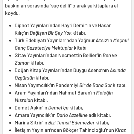
baskınları sorasında “suç delili” olarak şu kitaplara el
koydu.
Dipnot Yayınları’ndan Hayri Demir’in ve Hasan
Kılıç’ın
Değişen Bir Şey Yok
kitabı,
Türk Edebiyatı Yayınları’ndan Yağmur Atsız’ın
Meçhul
Genç Gazeteciye Mektuplar
kitabı,
Sîtav Yayınları’ndan Necmettin Bellier’in
Ben ve
Zaman
kitabı,
Doğan Kitap Yayınları’ndan Duygu Asena’nın
Aslında
Özgürsün
kitabı,
Nisan Yayımcılık’ın Pandemiyi
Bir de Bana Sor
kitabı,
Aram Yayınları’ndan Mahmut Baran’ın
Meleğin
Mısraları
kitabı,
Demet Aşkın’ın
Demet’çe
kitabı,
Amara Yayıncılık’ın
Dario Azzelline
adlı kitabı,
Marina Sitrin’ın
Bizi Temsil Edemezler
kitabı,
İletişim Yayınları’ndan Gökçer Tahincioğlu’nun
Kiraz