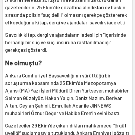
gazetecilerin, 25 Ekim’de gözaltına alındıkları ev baskını
sırasında polisin “suç delili” olmasını gerekçe göstererek
el koyduğunu kitap, dergi ve ajandaları savcılık iade etti.
Savcılık kitap, dergi ve ajandaların iadesi için “içerisinde
herhangi bir suç ve suç unsuruna rastlanılmadığı”
gerekçesi gösterdi.
Ne olmuştu?
Ankara Cumhuriyet Başsavcılığının yürüttüğü bir
soruşturma kapsamında 25 Ekim’de Mezopotamya
Ajansı (MA) Yazı İşleri Müdürü Diren Yurtsever, muhabirler
Selman Güzelyüz, Hakan Yalçın, Deniz Nazlım, Berivan
Altan, Ceylan Şahinli, Emrullah Acar ile JINNEWS
muhabirleri Öznur Değer ve Habibe Eren’in evini bastı.
Gazeteciler 29 Ekim’de çıkarıldıkları mahkemece “örgüt
üyeliği” suçlamasıyla tutuklandı. Ankara Emniyeti gözaltı