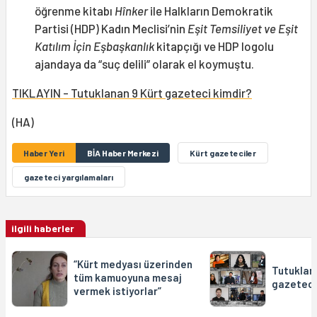
öğrenme kitabı
Hînker
ile Halkların Demokratik
Partisi (HDP) Kadın Meclisi’nin
Eşit Temsiliyet ve Eşit
Katılım İçin Eşbaşkanlık
kitapçığı ve HDP logolu
ajandaya da “suç delili” olarak el koymuştu.
TIKLAYIN - Tutuklanan 9 Kürt gazeteci kimdir?
(HA)
Haber Yeri
BİA Haber Merkezi
Kürt gazeteciler
gazeteci yargılamaları
ilgili haberler
“Kürt medyası üzerinden
Tutuklan
tüm kamuoyuna mesaj
gazeteci
vermek istiyorlar”