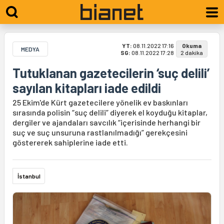
YT:
08.11.2022 17:16
Okuma
MEDYA
SG:
08.11.2022 17:28
2 dakika
Tutuklanan gazetecilerin ‘suç delili’
sayılan kitapları iade edildi
25 Ekim'de Kürt gazetecilere yönelik ev baskınları
sırasında polisin “suç delili” diyerek el koyduğu kitaplar,
dergiler ve ajandaları savcılık “içerisinde herhangi bir
suç ve suç unsuruna rastlanılmadığı” gerekçesini
göstererek sahiplerine iade etti.
İstanbul