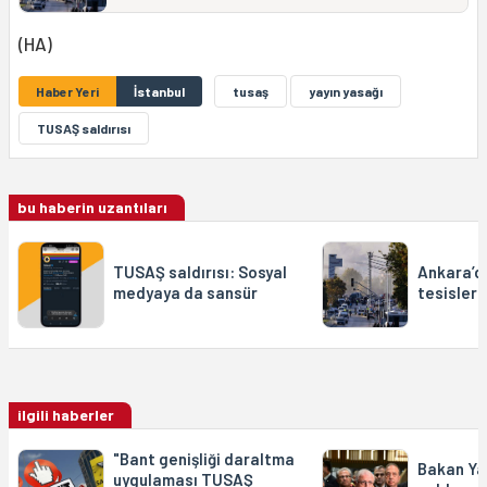
(HA)
Haber Yeri
İstanbul
tusaş
yayın yasağı
TUSAŞ saldırısı
bu haberin uzantıları
TUSAŞ saldırısı: Sosyal
Ankara’
medyaya da sansür
tesisleri
ilgili haberler
"Bant genişliği daraltma
Bakan Ya
uygulaması TUSAŞ