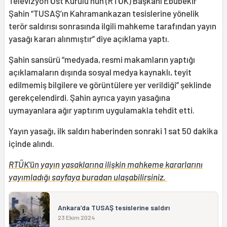
Televizyon Üst Kurulu’nun (RTÜK) Başkanı Ebubekir
Şahin “TUSAŞ’ın Kahramankazan tesislerine yönelik
terör saldırısı sonrasında ilgili mahkeme tarafından yayın
yasağı kararı alınmıştır” diye açıklama yaptı.
Şahin sansürü “medyada, resmi makamların yaptığı
açıklamaların dışında sosyal medya kaynaklı, teyit
edilmemiş bilgilere ve görüntülere yer verildiği” şeklinde
gerekçelendirdi. Şahin ayrıca yayın yasağına
uymayanlara ağır yaptırım uygulamakla tehdit etti.
Yayın yasağı, ilk saldırı haberinden sonraki 1 sat 50 dakika
içinde alındı.
RTÜK'ün yayın yasaklarına ilişkin mahkeme kararlarını
yayımladığı sayfaya buradan ulaşabilirsiniz.
Ankara’da TUSAŞ tesislerine saldırı
23 Ekim 2024