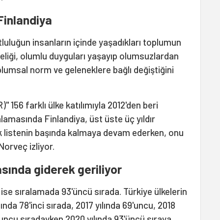
 Finlandiya
luluğun insanların içinde yaşadıkları toplumun
eliği, olumlu duyguları yaşayıp olumsuzlardan
umsal norm ve geleneklere bağlı değiştiğini
156 farklı ülke katılımıyla 2012'den beri
alamasında Finlandiya, üst üste üç yıldır
ak listenin başında kalmaya devam ederken, onu
Norveç izliyor.
sında giderek geriliyor
 ise sıralamada 93'üncü sırada. Türkiye ülkelerin
nda 78'inci sırada, 2017 yılında 69'uncu, 2018
9'uncu sıradayken 2020 yılında 93'üncü sıraya