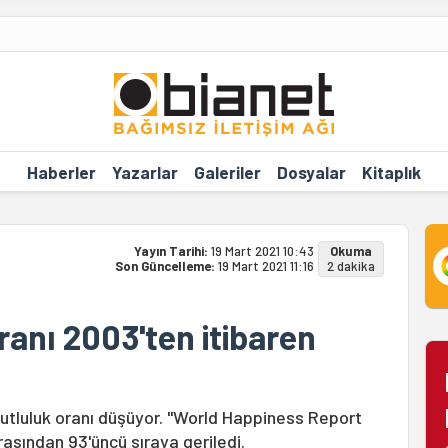
Haberler
Yazarlar
Galeriler
Dosyalar
Kitaplık
Yayın Tarihi:
19 Mart 2021 10:43
Okuma
Son Güncelleme:
19 Mart 2021 11:16
2 dakika
ranı 2003'ten itibaren
mutluluk oranı düşüyor. "World Happiness Report
rasından 93'üncü sıraya geriledi.