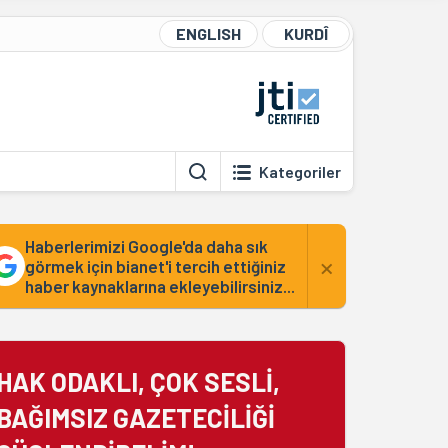
ENGLISH
KURDÎ
Kategoriler
Haberlerimizi Google'da daha sık
×
görmek için bianet'i tercih ettiğiniz
haber kaynaklarına ekleyebilirsiniz...
HAK ODAKLI, ÇOK SESLİ,
BAĞIMSIZ GAZETECİLİĞİ