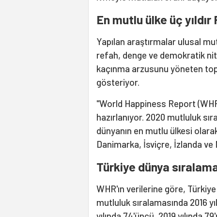
En mutlu ülke üç yıldır
Yapılan araştırmalar ulusal mut
refah, denge ve demokratik nit
kaçınma arzusunu yöneten topl
gösteriyor.
"World Happiness Report (WHR)" 
hazırlanıyor. 2020 mutluluk sır
dünyanın en mutlu ülkesi olar
Danimarka, İsviçre, İzlanda ve 
Türkiye dünya sıralama
WHR'ın verilerine göre, Türkiye
mutluluk sıralamasında 2016 yılı
yılında 74'üncü, 2019 yılında 7