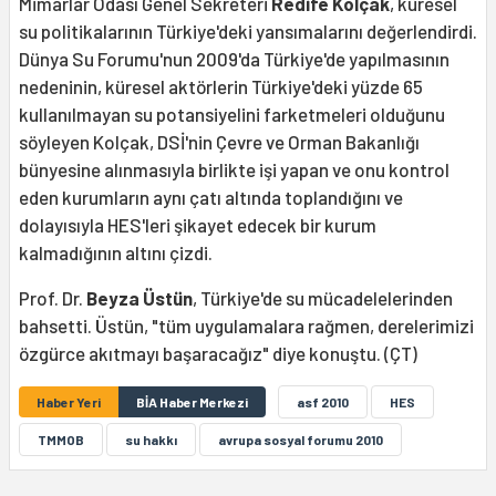
Mimarlar Odası Genel Sekreteri
Redife Kolçak
, küresel
su politikalarının Türkiye'deki yansımalarını değerlendirdi.
Dünya Su Forumu'nun 2009'da Türkiye'de yapılmasının
nedeninin, küresel aktörlerin Türkiye'deki yüzde 65
kullanılmayan su potansiyelini farketmeleri olduğunu
söyleyen Kolçak, DSİ'nin Çevre ve Orman Bakanlığı
bünyesine alınmasıyla birlikte işi yapan ve onu kontrol
eden kurumların aynı çatı altında toplandığını ve
dolayısıyla HES'leri şikayet edecek bir kurum
kalmadığının altını çizdi.
Prof. Dr.
Beyza Üstün
, Türkiye'de su mücadelelerinden
bahsetti. Üstün, "tüm uygulamalara rağmen, derelerimizi
özgürce akıtmayı başaracağız" diye konuştu. (ÇT)
Haber Yeri
BİA Haber Merkezi
asf 2010
HES
TMMOB
su hakkı
avrupa sosyal forumu 2010