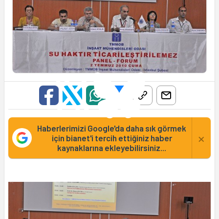
Haberlerimizi Google'da daha sık görmek
×
için bianet'i tercih ettiğiniz haber
kaynaklarına ekleyebilirsiniz...