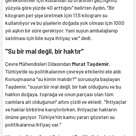
gereksinimler için kullanılan su oranınıın geçtiğimiz
yüzyıla göre yüzde 40 arttığını" belirten Aydın, "Bir
kilogram pet şişe üretmek için 17,5 kilogram su
kullanılıyor ve bu şişelerin doğada yok olması için 1000
yılı aşkın bir süre gerekiyor. Yani suyun ambalajlanıp
satılması için bile suya ihtiyaç var" dedi.
"Su bir mal değil, bir haktır"
Çevre Mühendisleri Odasından
Murat Taşdemir
,
Türkiye'de su politikalarının çevreye etkilerini ele aldı.
Konuşmasına "su kimin malıdır?" sorusuyla başlayan
Taşdemir, "suyun bir mal değil, bir hak olduğunu ve bu
hakkın doğaya, toprağa ve onun parçası olan tüm
canlılara ait olduğunun" altını çizdi ve ekledi: "İhtiyaçlar
ve haklar birbirine karıştırılırken, ihtiyaçlar hakların
önüne geçiyor. Türkiye'nin kamu yararı gözeten su
politikalarına ihtiyaç var."