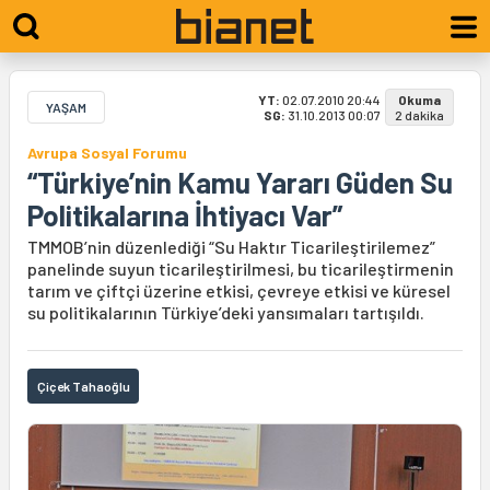
YT:
02.07.2010 20:44
Okuma
YAŞAM
SG:
31.10.2013 00:07
2 dakika
Avrupa Sosyal Forumu
“Türkiye’nin Kamu Yararı Güden Su
Politikalarına İhtiyacı Var”
TMMOB’nin düzenlediği “Su Haktır Ticarileştirilemez”
panelinde suyun ticarileştirilmesi, bu ticarileştirmenin
tarım ve çiftçi üzerine etkisi, çevreye etkisi ve küresel
su politikalarının Türkiye’deki yansımaları tartışıldı.
Çiçek Tahaoğlu